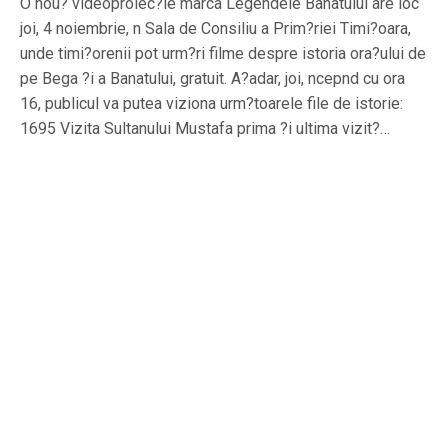
O nou? videoproiec?ie marca Legendele Banatului are loc
joi, 4 noiembrie, n Sala de Consiliu a Prim?riei Timi?oara,
unde timi?orenii pot urm?ri filme despre istoria ora?ului de
pe Bega ?i a Banatului, gratuit. A?adar, joi, ncepnd cu ora
16, publicul va putea viziona urm?toarele file de istorie:
1695 Vizita Sultanului Mustafa prima ?i ultima vizit?…