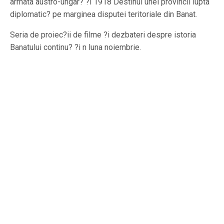
armata austro-ungar? ?i 1918 Destinul unei provincii lupta
diplomatic? pe marginea disputei teritoriale din Banat.
Seria de proiec?ii de filme ?i dezbateri despre istoria
Banatului continu? ?i n luna noiembrie.