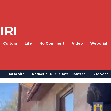
IRI
Cultura
Life
No Comment
Video
Weborial
Harta Site
Redactie | Publicitate | Contact
Site Vechi