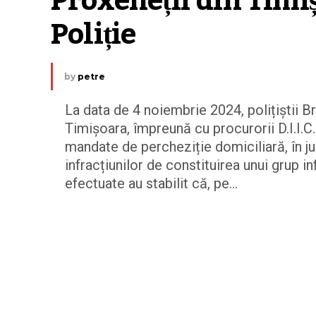
Proxeneții din Timiș
Poliție
by
petre
La data de 4 noiembrie 2024, polițiștii B
Timișoara, împreună cu procurorii D.I.I.C.
mandate de percheziție domiciliară, în ju
infracțiunilor de constituirea unui grup i
efectuate au stabilit că, pe...