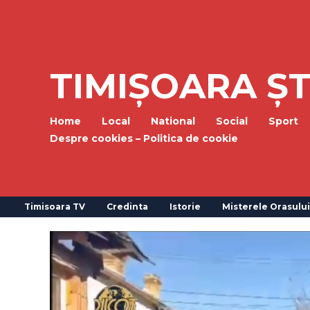
TIMIȘOARA ȘT
Home
Local
National
Social
Sport
Despre cookies – Politica de cookie
Timisoara TV
Credinta
Istorie
Misterele Orasului