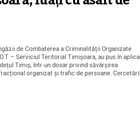
oara, luați cu asalt de 
rigăzii de Combaterea a Criminalității Organizate
O.T – Serviciul Teritorial Timișoara, au pus în aplica
dețul Timiș, într-un dosar privind săvârșirea
nfracțional organizat și trafic de persoane. Cercetări