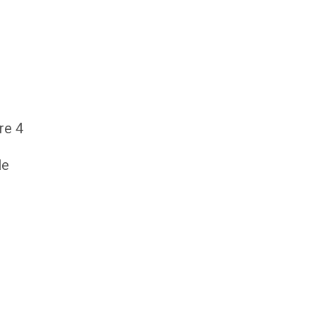
re 4
le