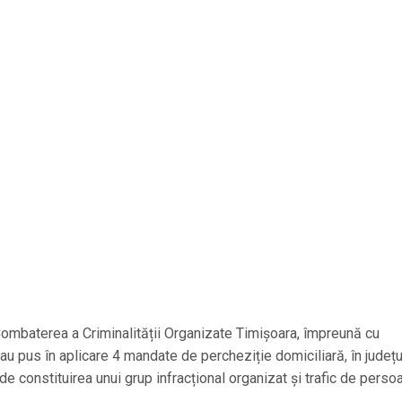
 Combaterea a Criminalității Organizate Timișoara, împreună cu
a, au pus în aplicare 4 mandate de percheziție domiciliară, în județu
 de constituirea unui grup infracțional organizat și trafic de perso