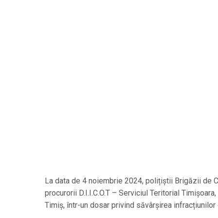
La data de 4 noiembrie 2024, polițiștii Brigăzii de
procurorii D.I.I.C.O.T – Serviciul Teritorial Timișoar
Timiș, într-un dosar privind săvârșirea infracțiunilor