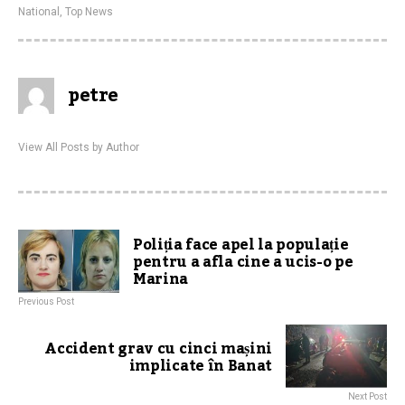
National
,
Top News
petre
View All Posts by Author
Poliția face apel la populație
pentru a afla cine a ucis-o pe
Marina
Previous Post
Accident grav cu cinci mașini
implicate în Banat
Next Post