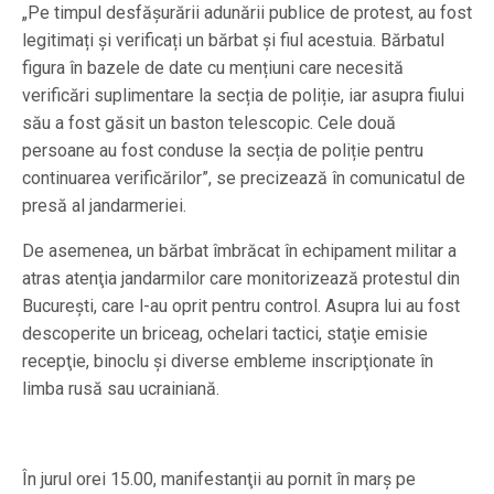
„Pe timpul desfășurării adunării publice de protest, au fost
legitimați și verificați un bărbat și fiul acestuia. Bărbatul
figura în bazele de date cu mențiuni care necesită
verificări suplimentare la secția de poliție, iar asupra fiului
său a fost găsit un baston telescopic. Cele două
persoane au fost conduse la secția de poliție pentru
continuarea verificărilor”, se precizează în comunicatul de
presă al jandarmeriei.
De asemenea, un bărbat îmbrăcat în echipament militar a
atras atenţia jandarmilor care monitorizează protestul din
Bucureşti, care l-au oprit pentru control. Asupra lui au fost
descoperite un briceag, ochelari tactici, staţie emisie
recepţie, binoclu şi diverse embleme inscripţionate în
limba rusă sau ucrainiană.
În jurul orei 15.00, manifestanţii au pornit în marş pe