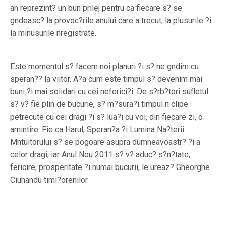
an reprezint? un bun prilej pentru ca fiecare s? se
gndeasc? la provoc?rile anului care a trecut, la plusurile ?i
la minusurile nregistrate.
Este momentul s? facem noi planuri ?i s? ne gndim cu
speran?? la viitor. A?a cum este timpul s? devenim mai
buni ?i mai solidari cu cei neferici?i. De s?rb?tori sufletul
s? v? fie plin de bucurie, s? m?sura?i timpul n clipe
petrecute cu cei dragi ?i s? lua?i cu voi, din fiecare zi, o
amintire. Fie ca Harul, Speran?a ?i Lumina Na?terii
Mntuitorului s? se pogoare asupra dumneavoastr? ?i a
celor dragi, iar Anul Nou 2011 s? v? aduc? s?n?tate,
fericire, prosperitate ?i numai bucurii, le ureaz? Gheorghe
Ciuhandu timi?orenilor.