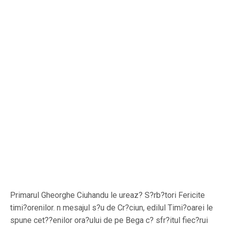
Primarul Gheorghe Ciuhandu le ureaz? S?rb?tori Fericite
timi?orenilor. n mesajul s?u de Cr?ciun, edilul Timi?oarei le
spune cet??enilor ora?ului de pe Bega c? sfr?itul fiec?rui