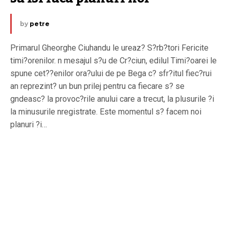
by
petre
Primarul Gheorghe Ciuhandu le ureaz? S?rb?tori Fericite
timi?orenilor. n mesajul s?u de Cr?ciun, edilul Timi?oarei le
spune cet??enilor ora?ului de pe Bega c? sfr?itul fiec?rui
an reprezint? un bun prilej pentru ca fiecare s? se
gndeasc? la provoc?rile anului care a trecut, la plusurile ?i
la minusurile nregistrate. Este momentul s? facem noi
planuri ?i…