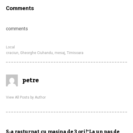
Comments
comments
Local
craciun
,
Gheorghe Ciuhandu
,
mesaj
,
Timisoara
petre
View All Posts by Author
S-a rasturnat cu masina de 3 ori!*La un pas de