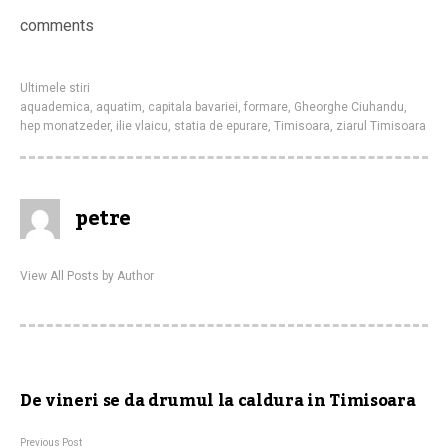
comments
Ultimele stiri
aquademica
,
aquatim
,
capitala bavariei
,
formare
,
Gheorghe Ciuhandu
,
hep monatzeder
,
ilie vlaicu
,
statia de epurare
,
Timisoara
,
ziarul Timisoara
petre
View All Posts by Author
De vineri se da drumul la caldura in Timisoara
Previous Post