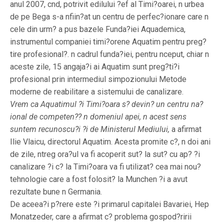
anul 2007, cnd, potrivit edilului ?ef al Timi?oarei, n urbea
de pe Bega s-a nfiin?at un centru de perfec?ionare care n
cele din urm? a pus bazele Funda?iei Aquademica,
instrumentul companiei timi?orene Aquatim pentru preg?
tire profesional?. n cadrul funda?iei, pentru nceput, chiar n
aceste zile, 15 angaja?i ai Aquatim sunt preg?ti?i
profesional prin intermediul simpozionului Metode
moderne de reabilitare a sistemului de canalizare.
Vrem ca Aquatimul ?i Timi?oara s? devin? un centru na?
ional de competen?? n domeniul apei, n acest sens
suntem recunoscu?i ?i de Ministerul Mediului,
a afirmat
Ilie Vlaicu, directorul Aquatim. Acesta promite c?, n doi ani
de zile, ntreg ora?ul va fi acoperit sut? la sut? cu ap? ?i
canalizare ?i c? la Timi?oara va fi utilizat? cea mai nou?
tehnologie care a fost folosit? la Munchen ?i a avut
rezultate bune n Germania.
De aceea?i p?rere este ?i primarul capitalei Bavariei, Hep
Monatzeder, care a afirmat c? problema gospod?ririi