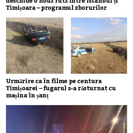
deschide o nouă rută între Istanbul și
Timișoara – programul zborurilor
Urmărire ca în filme pe centura
Timișoarei – fugarul s-a răsturnat cu
mașina în șanț