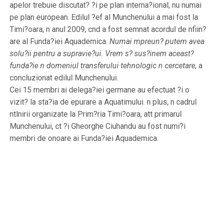
apelor trebuie discutat? ?i pe plan interna?ional, nu numai
pe plan european. Edilul ?ef al Munchenului a mai fost la
Timi?oara, n anul 2009, cnd a fost semnat acordul de nfiin?
are al Funda?iei Aquademica.
Numai mpreun? putem avea
solu?ii pentru a supravie?ui. Vrem s? sus?inem aceast?
funda?ie n domeniul transferului tehnologic n cercetare,
a
concluzionat edilul Munchenului.
Cei 15 membri ai delega?iei germane au efectuat ?i o
vizit? la sta?ia de epurare a Aquatimului. n plus, n cadrul
ntlnirii organizate la Prim?ria Timi?oara, att primarul
Munchenului, ct ?i Gheorghe Ciuhandu au fost numi?i
membri de onoare ai Funda?iei Aquademica.