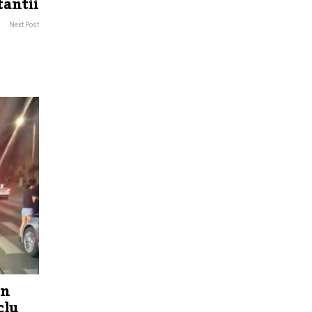
tantii
Next Post
un
clu