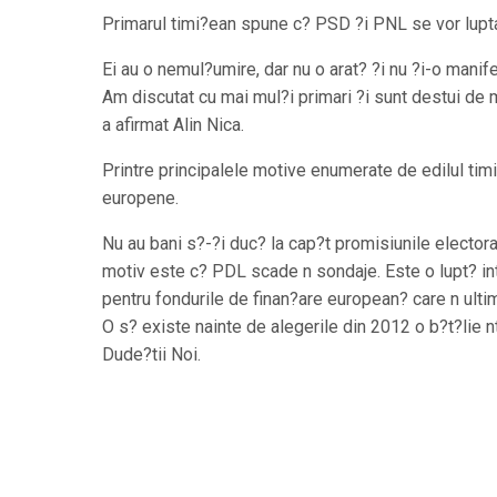
Primarul timi?ean spune c? PSD ?i PNL se vor lupta p
Ei au o nemul?umire, dar nu o arat? ?i nu ?i-o mani
Am discutat cu mai mul?i primari ?i sunt destui de 
a afirmat Alin Nica.
Printre principalele motive enumerate de edilul timi?
europene.
Nu au bani s?-?i duc? la cap?t promisiunile electoral
motiv este c? PDL scade n sondaje. Este o lupt? inte
pentru fondurile de finan?are european? care n ultim
O s? existe nainte de alegerile din 2012 o b?t?lie 
Dude?tii Noi.