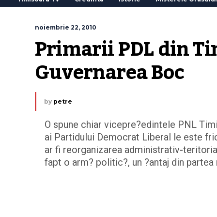
noiembrie 22, 2010
Primarii PDL din Tim
Guvernarea Boc
by
petre
O spune chiar vicepre?edintele PNL Timi?
ai Partidului Democrat Liberal le este f
ar fi reorganizarea administrativ-teritori
fapt o arm? politic?, un ?antaj din parte