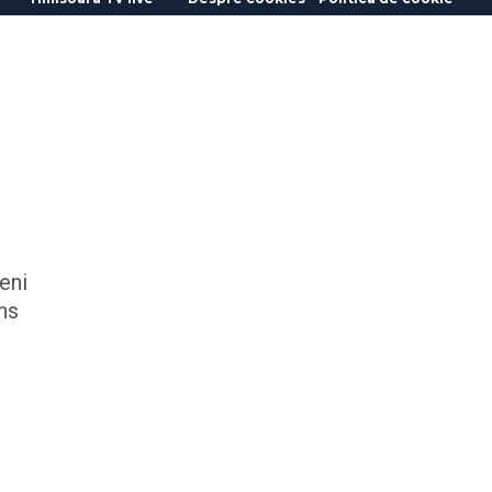
eni
ns