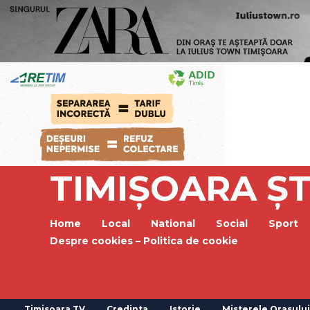
TIMIȘOARA ȘT
Home
Local
National
Social
Sport
Despre cookies – Politica de cookie
Timisoara TV
Credinta
Istorie
Misterele Orasului