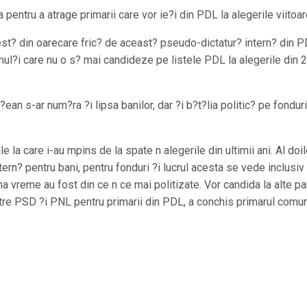
entru a atrage primarii care vor ie?i din PDL la alegerile viitoar
fest? din oarecare fric? de aceast? pseudo-dictatur? intern? din P
mul?i care nu o s? mai candideze pe listele PDL la alegerile din 
ean s-ar num?ra ?i lipsa banilor, dar ?i b?t?lia politic? pe fonduri
e la care i-au mpins de la spate n alegerile din ultimii ani. Al doi
rn? pentru bani, pentru fonduri ?i lucrul acesta se vede inclusiv
a vreme au fost din ce n ce mai politizate. Vor candida la alte pa
ntre PSD ?i PNL pentru primarii din PDL, a conchis primarul comu