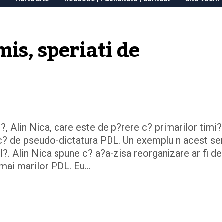
is, speriati de 
, Alin Nica, care este de p?rere c? primarilor timi?
ric? de pseudo-dictatura PDL. Un exemplu n acest se
al?. Alin Nica spune c? a?a-zisa reorganizare ar fi de
a mai marilor PDL. Eu…