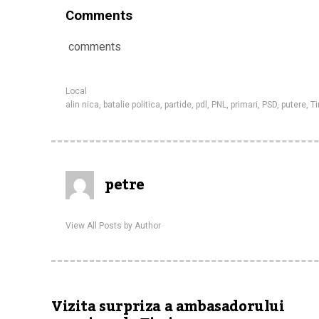
Comments
comments
Local
alin nica
,
batalie politica
,
partide
,
pdl
,
PNL
,
primari
,
PSD
,
putere
,
T
petre
View All Posts by Author
Vizita surpriza a ambasadorului