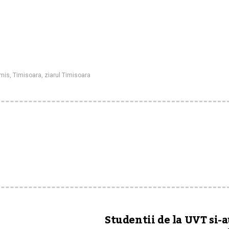
imis
,
Timisoara
,
ziarul Timisoara
Studentii de la UVT si-a