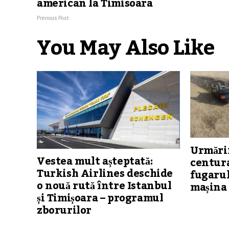
american la Timisoara
Previous Post
You May Also Like
Urmărir
Vestea mult așteptată:
centura
Turkish Airlines deschide
fugarul
o nouă rută între Istanbul
mașina 
și Timișoara – programul
zborurilor