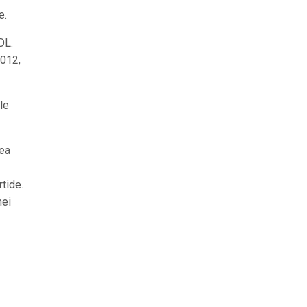
e.
DL.
2012,
le
lea
rtide.
nei