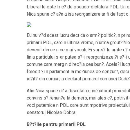
Liberal le este fric? de pseudo-dictatura PDL. Un ex
Nica spune c? a?a-zisa reorganizare ar fi de fapt o 
Eu nu v?d acest lucru dect ca o arm? politic?, n prin
primarii PDL, care n ultima vreme, n urma greut??ilo
devenit din ce n ce mai vocali. Ei vor s? le arate c
linia partidului s-ar putea s?-i reorganizeze ?i s?-i
comune care merg n direc?ia cea bun?. Acela?i lucru
folosit ?i n parlament la mo?iunea de cenzur?, deci 
ie?it? din comun, a declarat primarul comunei Dude?
Alin Nica spune c? a discutat cu ini?iatorul proiectul
convins s? renun?e la demers, mai ales c?, potrivit 
voci puternice n PDL care sunt mpotriva proiectulu
senatorul Nicolae Dobra.
B?t?lie pentru primarii PDL