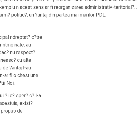
emplu n acest sens ar fi reorganizarea administrativ-teritorial?. 
arm? politic?, un ?antaj din partea mai marilor PDL.
cipal ndreptat? c?tre
r ntmpinate, au
? dac? nu respect?
 uneasc? cu alte
 de ?antaj l-au
n-ar fi o chestiune
tii Noi.
ui ?i c? sper? c? l-a
acestuia, exist?
i propus de