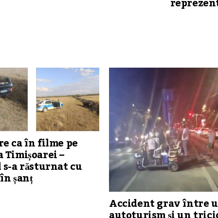
reprezen
e ca în filme pe
 Timișoarei –
 s-a răsturnat cu
în șanț
Accident grav între 
autoturism și un trici