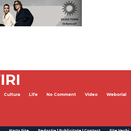
IRI
Cultura
Life
No Comment
Video
Weborial
Harta Site
Redactie | Publicitate | Contact
Site Vechi