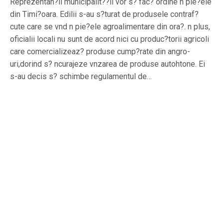
Reprezentan?ii municipalit??ii vor s? fac? ordine n pie?ele
din Timi?oara. Edilii s-au s?turat de produsele contraf?
cute care se vnd n pie?ele agroalimentare din ora?. n plus,
oficialii locali nu sunt de acord nici cu produc?torii agricoli
care comercializeaz? produse cump?rate din angro-
uri,dorind s? ncurajeze vnzarea de produse autohtone. Ei
s-au decis s? schimbe regulamentul de…