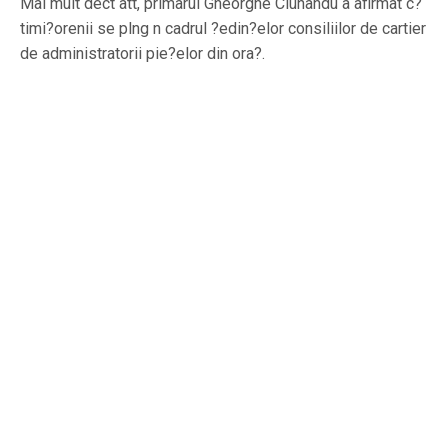
Mai mult dect att, primarul Gheorghe Ciuhandu a afirmat c?
timi?orenii se plng n cadrul ?edin?elor consiliilor de cartier
de administratorii pie?elor din ora?.