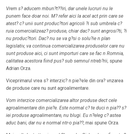
Vrem s? aducem mbun?t??iri, dar unele lucruri nu le
punem face doar noi. M? refer aici la acel act prin care se
atest? c? unii sunt produc?tori agricoli ?i sub umbrela c?
ruia comercializeaz? produse, chiar dac? sunt angrosi?ti, ?i
nu produc?tori. Dac? nu se va g?si o solu?ie n plan
legislativ, va continua comercializarea produselor care nu
sunt produse aici, ci sunt importuri care se fac n Romnia,
calitatea acestora fiind pus? sub semnul ntreb?rii
, spune
Adrian Orza.
Viceprimarul vrea s? interzic? n pie?ele din ora? vnzarea
de produse care nu sunt agroalimentare.
Vom interzice comercializarea altor produse dect cele
agroalimentare din pie?e. Este normal c? te duci n pia?? s?
iei produse agroalimentare, nu blugi. Eu n?eleg c? astea
aduc bani, dar nu e normal ntr-o pia??
, mai spune Orza.