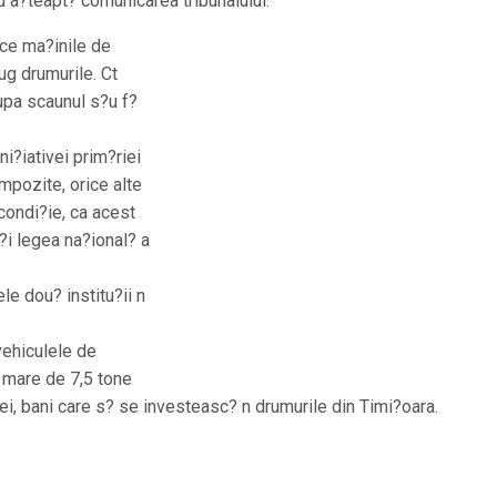
u a?teapt? comunicarea tribunalului.
ece ma?inile de
ug drumurile. Ct
upa scaunul s?u f?
i?iativei prim?riei
impozite, orice alte
 condi?ie, ca acest
?i legea na?ional? a
le dou? institu?ii n
vehiculele de
 mare de 7,5 tone
ei, bani care s? se investeasc? n drumurile din Timi?oara.