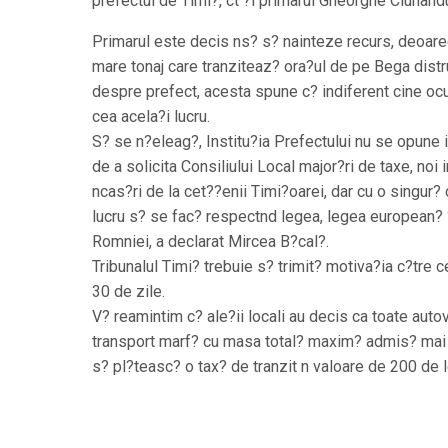
prefectul de Timi?, ct ?i primarul Gheorghe Ciuhand
Primarul este decis ns? s? nainteze recurs, deoar
mare tonaj care tranziteaz? ora?ul de pe Bega distr
despre prefect, acesta spune c? indiferent cine oc
cea acela?i lucru.
S? se n?eleag?, Institu?ia Prefectului nu se opune in
de a solicita Consiliului Local major?ri de taxe, noi 
ncas?ri de la cet??enii Timi?oarei, dar cu o singur?
lucru s? se fac? respectnd legea, legea european? 
Romniei, a declarat Mircea B?cal?.
Tribunalul Timi? trebuie s? trimit? motiva?ia c?tre ce
30 de zile.
V? reamintim c? ale?ii locali au decis ca toate auto
transport marf? cu masa total? maxim? admis? mai
s? pl?teasc? o tax? de tranzit n valoare de 200 de l