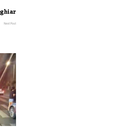
aghiar
Next Post