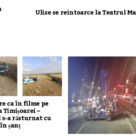
a
Ulise se reintoarce la Teatrul M
e ca în filme pe
 Timișoarei –
 s-a răsturnat cu
în șanț