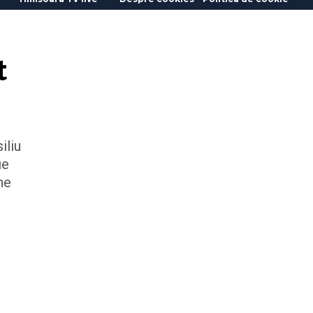
t
iliu
ie
he