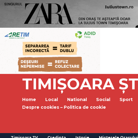
TIMIȘOARA ȘT
Home
Local
National
Social
Sport
Despre cookies – Politica de cookie
Timisoara TV
Credinta
Istorie
Misterele Orasului