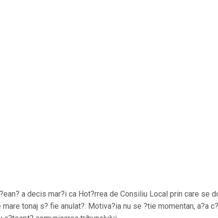
i?ean? a decis mar?i ca Hot?rrea de Consiliu Local prin care se d
e mare tonaj s? fie anulat?. Motiva?ia nu se ?tie momentan, a?a c?