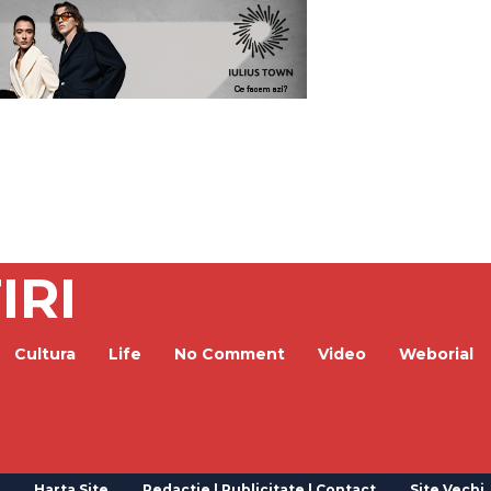
IRI
Cultura
Life
No Comment
Video
Weborial
Harta Site
Redactie | Publicitate | Contact
Site Vechi