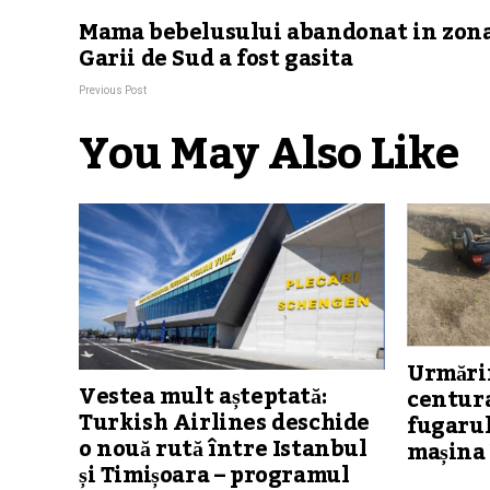
Mama bebelusului abandonat in zon
Garii de Sud a fost gasita
Previous Post
You May Also Like
Urmărir
Vestea mult așteptată:
centura
Turkish Airlines deschide
fugarul
o nouă rută între Istanbul
mașina 
și Timișoara – programul