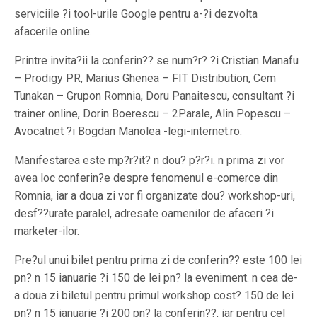
serviciile ?i tool-urile Google pentru a-?i dezvolta
afacerile online.
Printre invita?ii la conferin?? se num?r? ?i Cristian Manafu
– Prodigy PR, Marius Ghenea – FIT Distribution, Cem
Tunakan – Grupon Romnia, Doru Panaitescu, consultant ?i
trainer online, Dorin Boerescu – 2Parale, Alin Popescu –
Avocatnet ?i Bogdan Manolea -legi-internet.ro.
Manifestarea este mp?r?it? n dou? p?r?i. n prima zi vor
avea loc conferin?e despre fenomenul e-comerce din
Romnia, iar a doua zi vor fi organizate dou? workshop-uri,
desf??urate paralel, adresate oamenilor de afaceri ?i
marketer-ilor.
Pre?ul unui bilet pentru prima zi de conferin?? este 100 lei
pn? n 15 ianuarie ?i 150 de lei pn? la eveniment. n cea de-
a doua zi biletul pentru primul workshop cost? 150 de lei
pn? n 15 ianuarie ?i 200 pn? la conferin??, iar pentru cel