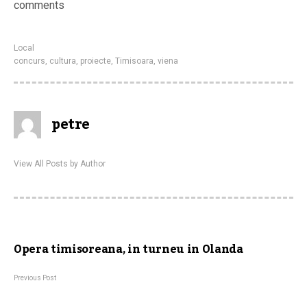
comments
Local
concurs
,
cultura
,
proiecte
,
Timisoara
,
viena
petre
View All Posts by Author
Opera timisoreana, in turneu in Olanda
Previous Post