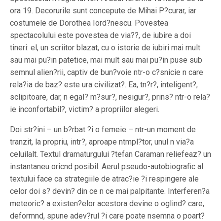
ora 19. Decorurile sunt concepute de Mihai P?curar, iar
costumele de Dorothea Iord?nescu. Povestea
spectacolului este povestea de via??, de iubire a doi
tineri: el, un scriitor blazat, cu o istorie de iubiri mai mult
sau mai pu?in patetice, mai mult sau mai pu?in puse sub
semnul alien?rii, captiv de bun?voie ntr-o c?snicie n care
rela?ia de baz? este ura civilizat?. Ea, tn?r?, inteligent?,
sclipitoare, dar, n egal? m?sur?, nesigur?, prins? ntr-o rela?
ie inconfortabil?, victim? a propriilor alegeri.
Doi str?ini – un b?rbat ?i o femeie – ntr-un moment de
tranzit, la propriu, intr?, aproape ntmpl?tor, unul n via?a
celuilalt. Textul dramaturgului ?tefan Caraman reliefeaz? un
instantaneu oricnd posibil. Aerul pseudo-autobiografic al
textului face ca strategiile de atrac?ie ?i respingere ale
celor doi s? devin? din ce n ce mai palpitante. Interferen?a
meteoric? a existen?elor acestora devine o oglind? care,
deformnd, spune adev?rul ?i care poate nsemna o poart?