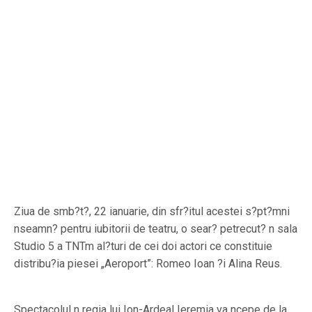
Ziua de smb?t?, 22 ianuarie, din sfr?itul acestei s?pt?mni
nseamn? pentru iubitorii de teatru, o sear? petrecut? n sala
Studio 5 a TNTm al?turi de cei doi actori ce constituie
distribu?ia piesei „Aeroport”: Romeo Ioan ?i Alina Reus.
Spectacolul n regia lui Ion-Ardeal Ieremia va ncepe de la