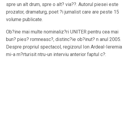
spre un alt drum, spre o alt? via??. Autorul piesei este
prozator, dramaturg, poet ?i jurnalist care are peste 15
volume publicate.
Ob?ine mai multe nominaliz?ri UNITER pentru cea mai
bun? pies? romneasc?, distinc?ie ob?inut? n anul 2005.
Despre propriul spectacol, regizorul Ion Ardeal-Ieremia
mi-a m?rturisit ntru-un interviu anterior faptul c?: