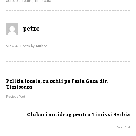
aeroport
,
Teatru
,
Timisoara
petre
View All Posts by Author
Politia locala, cu ochii pe Fasia Gaza din
Timisoara
Previous Post
Cluburi antidrog pentru Timis si Serbia
Next Post