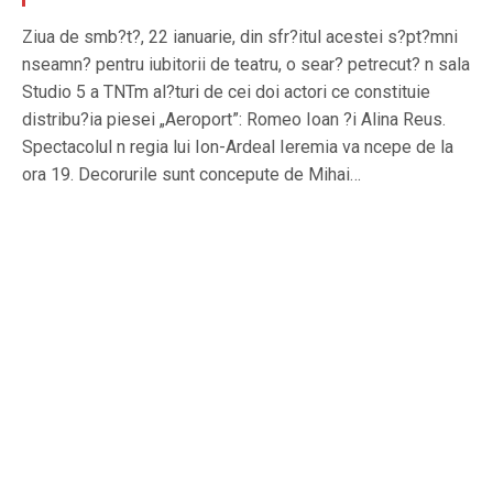
Ziua de smb?t?, 22 ianuarie, din sfr?itul acestei s?pt?mni
nseamn? pentru iubitorii de teatru, o sear? petrecut? n sala
Studio 5 a TNTm al?turi de cei doi actori ce constituie
distribu?ia piesei „Aeroport”: Romeo Ioan ?i Alina Reus.
Spectacolul n regia lui Ion-Ardeal Ieremia va ncepe de la
ora 19. Decorurile sunt concepute de Mihai…