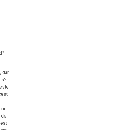
cl?
, dar
? s?
ceste
cest
prin
t de
cest