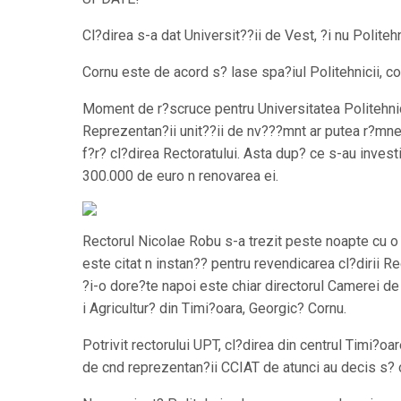
Cl?direa s-a dat Universit??ii de Vest, ?i nu Politeh
Cornu este de acord s? lase spa?iul Politehnicii, con
Moment de r?scruce pentru Universitatea Politehni
Reprezentan?ii unit??ii de nv???mnt ar putea r?mne, 
f?r? cl?direa Rectoratului. Asta dup? ce s-au invest
300.000 de euro n renovarea ei.
Rectorul Nicolae Robu s-a trezit peste noapte cu o 
este citat n instan?? pentru revendicarea cl?dirii Re
?i-o dore?te napoi este chiar directorul Camerei de
i Agricultur? din Timi?oara, Georgic? Cornu.
Potrivit rectorului UPT, cl?direa din centrul Timi?oa
de cnd reprezentan?ii CCIAT de atunci au decis s? o