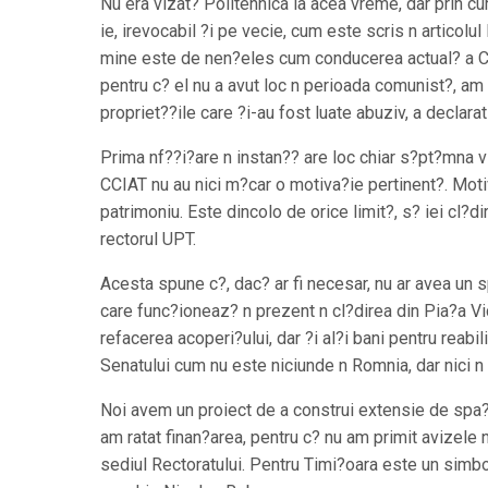
Nu era vizat? Politehnica la acea vreme, dar prin curs
ie, irevocabil ?i pe vecie, cum este scris n articolul 
mine este de nen?eles cum conducerea actual? a Ca
pentru c? el nu a avut loc n perioada comunist?, am p
propriet??ile care ?i-au fost luate abuziv, a declara
Prima nf??i?are n instan?? are loc chiar s?pt?mna vi
CCIAT nu au nici m?car o motiva?ie pertinent?. Motiv
patrimoniu. Este dincolo de orice limit?, s? iei cl?d
rectorul UPT.
Acesta spune c?, dac? ar fi necesar, nu ar avea un s
care func?ioneaz? n prezent n cl?direa din Pia?a Vic
refacerea acoperi?ului, dar ?i al?i bani pentru reabi
Senatului cum nu este niciunde n Romnia, dar nici n 
Noi avem un proiect de a construi extensie de spa?
am ratat finan?area, pentru c? nu am primit avizele n
sediul Rectoratului. Pentru Timi?oara este un simbol 