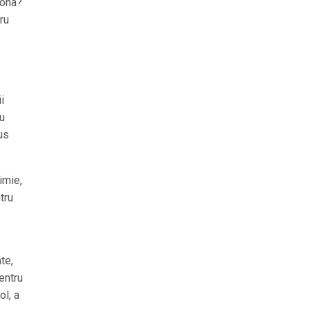
dona?
tru
i
ru
us
imie,
tru
te,
entru
ol, a