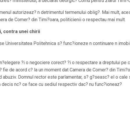
o adres? ministerului, a declarat Georgic? Cornu pentru ziarul Timi?
menul autorizeaz? n detrimentul termenului oblig?. Mai mult, ace
era de Comer? din Timi?oara, politicienii o respectau mai mult.
 contra unei chirii
ase Universitatea Politehnica s? func?ioneze n continuare n imobi
n?elegere ?i o negociere corect? ?i o respectare a dreptului pe c
s? fie de acord c? la un moment dat Camera de Comer? din Timi?o
mod abuziv. Domnul rector este parlamentar, s? g?seasc? el o cale 
a decis nc? ce face cu sediul respectiv dac? nu func?ioneaz?