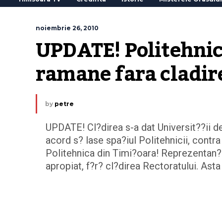
noiembrie 26, 2010
UPDATE! Politehnic
ramane fara cladir
by
petre
UPDATE! Cl?direa s-a dat Universit??ii de
acord s? lase spa?iul Politehnicii, contr
Politehnica din Timi?oara! Reprezentan?ii
apropiat, f?r? cl?direa Rectoratului. Ast