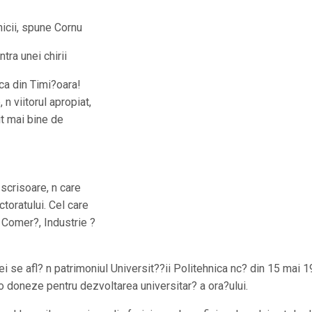
nicii, spune Cornu
tra unei chirii
ca din Timi?oara!
n viitorul apropiat,
it mai bine de
scrisoare, n care
ctoratului. Cel care
 Comer?, Industrie ?
rei se afl? n patrimoniul Universit??ii Politehnica nc? din 15 mai 1
 doneze pentru dezvoltarea universitar? a ora?ului.