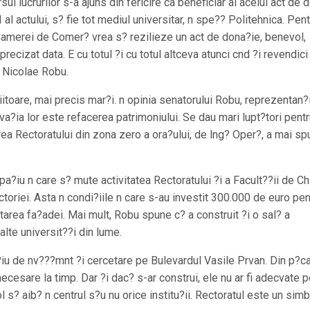
ul lucrurilor s-a ajuns din fericire ca beneficiar al acelui act de 
I al actului, s? fie tot mediul universitar, n spe?? Politehnica. Pen
merei de Comer? vrea s? rezilieze un act de dona?ie, benevol,
recizat data. E cu totul ?i cu totul altceva atunci cnd ?i revendici
t Nicolae Robu.
itoare, mai precis mar?i. n opinia senatorului Robu, reprezentan?i
a?ia lor este refacerea patrimoniului. Se dau mari lupt?tori pent
irea Rectoratului din zona zero a ora?ului, de lng? Oper?, a mai sp
pa?iu n care s? mute activitatea Rectoratului ?i a Facult??ii de Ch
toriei. Asta n condi?iile n care s-au investit 300.000 de euro pen
litarea fa?adei. Mai mult, Robu spune c? a construit ?i o sal? a
alte universit??i din lume.
iu de nv???mnt ?i cercetare pe Bulevardul Vasile Prvan. Din p?ca
ecesare la timp. Dar ?i dac? s-ar construi, ele nu ar fi adecvate p
s? aib? n centrul s?u nu orice institu?ii. Rectoratul este un simb