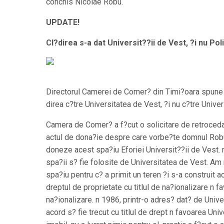
conchis Nicolae Robu.
UPDATE!
Cl?direa s-a dat Universit??ii de Vest, ?i nu Pol
Directorul Camerei de Comer? din Timi?oara spune c
direa c?tre Universitatea de Vest, ?i nu c?tre Univer
Camera de Comer? a f?cut o solicitare de retrocedare
actul de dona?ie despre care vorbe?te domnul Robu
doneze acest spa?iu Eforiei Universit??ii de Vest. n
spa?ii s? fie folosite de Universitatea de Vest. Am 
spa?iu pentru c? a primit un teren ?i s-a construit 
dreptul de proprietate cu titlul de na?ionalizare n f
na?ionalizare. n 1986, printr-o adres? dat? de Unive
acord s? fie trecut cu titlul de drept n favoarea Univ