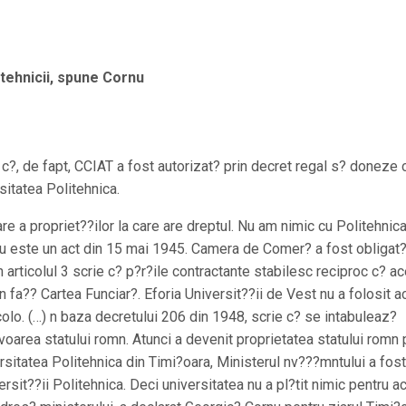
itehnicii, spune Cornu
?, de fapt, CCIAT a fost autorizat? prin decret regal s? doneze 
sitatea Politehnica.
 a propriet??ilor la care are dreptul. Nu am nimic cu Politehnica
 este un act din 15 mai 1945. Camera de Comer? a fost obligat
 articolul 3 scrie c? p?r?ile contractante stabilesc reciproc c? a
n fa?? Cartea Funciar?. Eforia Universit??ii de Vest nu a folosit a
acolo. (…) n baza decretului 206 din 1948, scrie c? se intabuleaz?
avoarea statului romn. Atunci a devenit proprietatea statului romn 
rsitatea Politehnica din Timi?oara, Ministerul nv???mntului a fos
ersit??ii Politehnica. Deci universitatea nu a pl?tit nimic pentru a