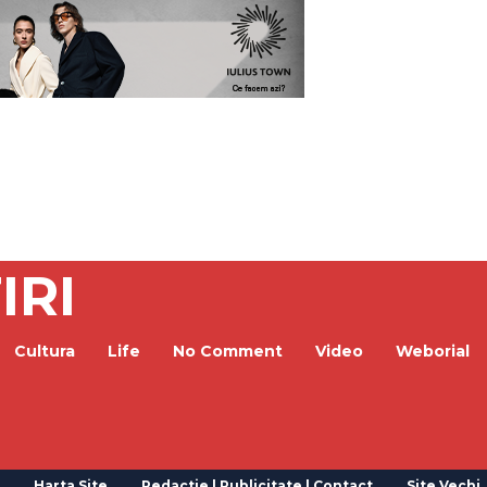
IRI
Cultura
Life
No Comment
Video
Weborial
Harta Site
Redactie | Publicitate | Contact
Site Vechi