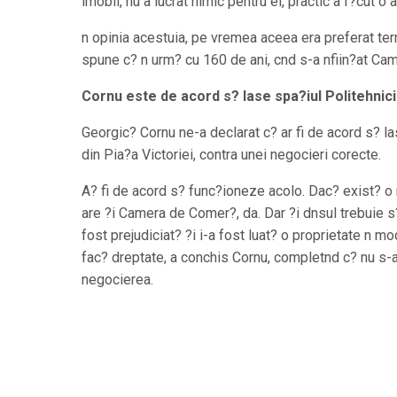
imobil, nu a lucrat nimic pentru el, practic a f?cut 
n opinia acestuia, pe vremea aceea era preferat ter
spune c? n urm? cu 160 de ani, cnd s-a nfiin?at Cam
Cornu este de acord s? lase spa?iul Politehnicii,
Georgic? Cornu ne-a declarat c? ar fi de acord s? l
din Pia?a Victoriei, contra unei negocieri corecte.
A? fi de acord s? func?ioneze acolo. Dac? exist? o 
are ?i Camera de Comer?, da. Dar ?i dnsul trebuie 
fost prejudiciat? ?i i-a fost luat? o proprietate n 
fac? dreptate, a conchis Cornu, completnd c? nu s-
negocierea.