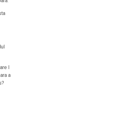
oara.
sta
lul
are l
ara a
s?