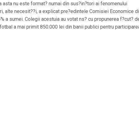
a asta nu este format? numai din sus?in?tori ai fenomenului
uri, alte necesit??i, a explicat pre?edintele Comisiei Economice d
5% a sumei. Colegii acestuia au votat ns? cu propunerea f?cut? d
fotbal a mai primit 850.000 lei din banii publici pentru participare