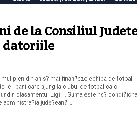
i de la Consiliul Judete
 datoriile
ltimul plen din an s? mai finan?eze echipa de fotbal
 lei, bani care ajung la clubul de fotbal ca o
nd n clasamentul Ligii I. Suma este ns? condi?ion
re administra?ia jude?ean?.…