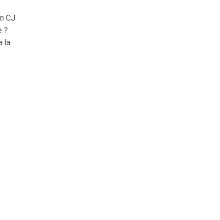
in CJ
e ?
a la