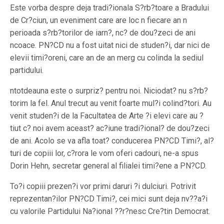
Este vorba despre deja tradi?ionala S?rb?toare a Bradului
de Cr?ciun, un eveniment care are loc n fiecare an n
perioada s?rb?torilor de iarn?, nc? de dou?zeci de ani
ncoace. PN?CD nu a fost uitat nici de studen?i, dar nici de
elevii timi?oreni, care an de an merg cu colinda la sediul
partidului.
ntotdeauna este o surpriz? pentru noi. Niciodat? nu s?rb?
torim la fel. Anul trecut au venit foarte mul?i colind?tori. Au
venit studen?i de la Facultatea de Arte ?i elevi care au ?
tiut c? noi avem aceast? ac?iune tradi?ional? de dou?zeci
de ani. Acolo se va afla toat? conducerea PN?CD Timi?, al?
turi de copiii lor, c?rora le vom oferi cadouri, ne-a spus
Dorin Hehn, secretar general al filialei timi?ene a PN?CD.
To?i copiii prezen?i vor primi daruri ?i dulciuri. Potrivit
reprezentan?ilor PN?CD Timi?, cei mici sunt deja nv??a?i
cu valorile Partidului Na?ional ??r?nesc Cre?tin Democrat.