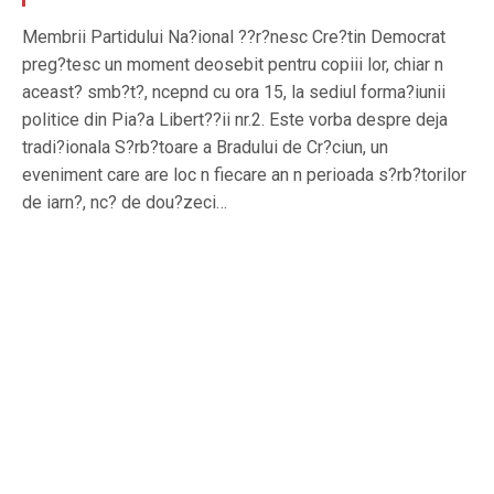
Membrii Partidului Na?ional ??r?nesc Cre?tin Democrat
preg?tesc un moment deosebit pentru copiii lor, chiar n
aceast? smb?t?, ncepnd cu ora 15, la sediul forma?iunii
politice din Pia?a Libert??ii nr.2. Este vorba despre deja
tradi?ionala S?rb?toare a Bradului de Cr?ciun, un
eveniment care are loc n fiecare an n perioada s?rb?torilor
de iarn?, nc? de dou?zeci…