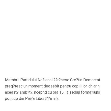
Membrii Partidului Na?ional ??r?nesc Cre?tin Democrat
preg?tesc un moment deosebit pentru copiii lor, chiar n
aceast? smb?t?, ncepnd cu ora 15, la sediul forma?iunii
politice din Pia?a Libert??ii nr.2.