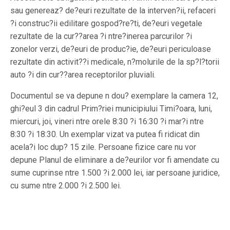
sau genereaz? de?euri rezultate de la interven?ii, refaceri
?i construc?ii edilitare gospod?re?ti, de?euri vegetale
rezultate de la cur??area ?i ntre?inerea parcurilor ?i
zonelor verzi, de?euri de produc?ie, de?euri periculoase
rezultate din activit??i medicale, n?molurile de la sp?l?torii
auto ?i din cur??area receptorilor pluviali.
Documentul se va depune n dou? exemplare la camera 12,
ghi?eul 3 din cadrul Prim?riei municipiului Timi?oara, luni,
miercuri, joi, vineri ntre orele 8:30 ?i 16:30 ?i mar?i ntre
8:30 ?i 18:30. Un exemplar vizat va putea fi ridicat din
acela?i loc dup? 15 zile. Persoane fizice care nu vor
depune Planul de eliminare a de?eurilor vor fi amendate cu
sume cuprinse ntre 1.500 ?i 2.000 lei, iar persoane juridice,
cu sume ntre 2.000 ?i 2.500 lei.