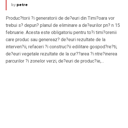
by
petre
Produc?torii ?i generatorii de de?euri din Timi?oara vor
trebui s? depun? planul de eliminare a de?eurilor pn? n 15
februarie. Acesta este obligatoriu pentru to?i timi?orenii
care produc sau genereaz? de?euri rezultate de la
interven?ii, refaceri ?i construc?ii edilitare gospod?re?ti,
de?euri vegetale rezultate de la cur??area ?i ntre?inerea
parcurilor ?i zonelor verzi, de?euri de produc?ie,…