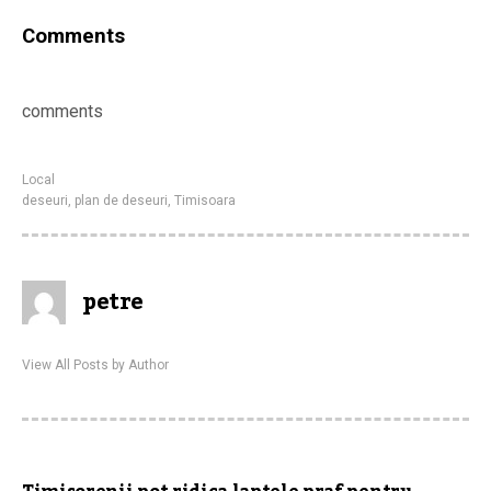
Comments
comments
Local
deseuri
,
plan de deseuri
,
Timisoara
petre
View All Posts by Author