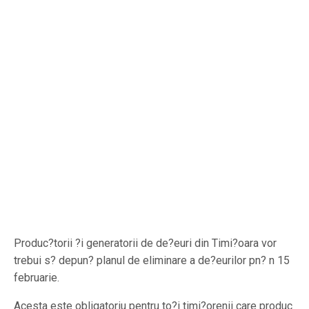
Produc?torii ?i generatorii de de?euri din Timi?oara vor
trebui s? depun? planul de eliminare a de?eurilor pn? n 15
februarie.
Acesta este obligatoriu pentru to?i timi?orenii care produc