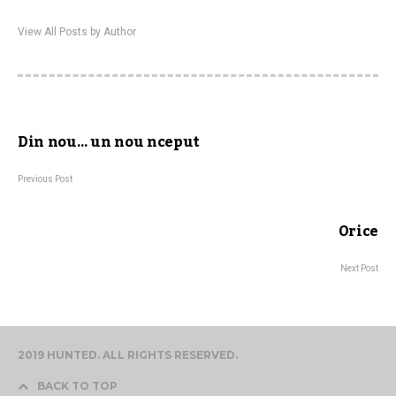
View All Posts by Author
Din nou… un nou nceput
Previous Post
Orice
Next Post
2019 HUNTED. ALL RIGHTS RESERVED.
BACK TO TOP