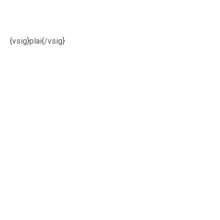
{vsig}plai{/vsig}