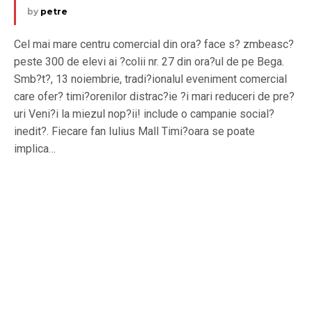
by
petre
Cel mai mare centru comercial din ora? face s? zmbeasc?
peste 300 de elevi ai ?colii nr. 27 din ora?ul de pe Bega.
Smb?t?, 13 noiembrie, tradi?ionalul eveniment comercial
care ofer? timi?orenilor distrac?ie ?i mari reduceri de pre?
uri Veni?i la miezul nop?ii! include o campanie social?
inedit?. Fiecare fan Iulius Mall Timi?oara se poate
implica…