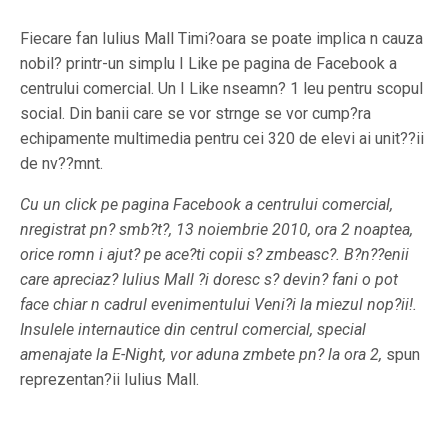
Fiecare fan Iulius Mall Timi?oara se poate implica n cauza
nobil? printr-un simplu I Like pe pagina de Facebook a
centrului comercial. Un I Like nseamn? 1 leu pentru scopul
social. Din banii care se vor strnge se vor cump?ra
echipamente multimedia pentru cei 320 de elevi ai unit??ii
de nv??mnt.
Cu un click pe pagina Facebook a centrului comercial,
nregistrat pn? smb?t?, 13 noiembrie 2010, ora 2 noaptea,
orice romn i ajut? pe ace?ti copii s? zmbeasc?. B?n??enii
care apreciaz? Iulius Mall ?i doresc s? devin? fani o pot
face chiar n cadrul evenimentului Veni?i la miezul nop?ii!.
Insulele internautice din centrul comercial, special
amenajate la E-Night, vor aduna zmbete pn? la ora 2,
spun
reprezentan?ii Iulius Mall.