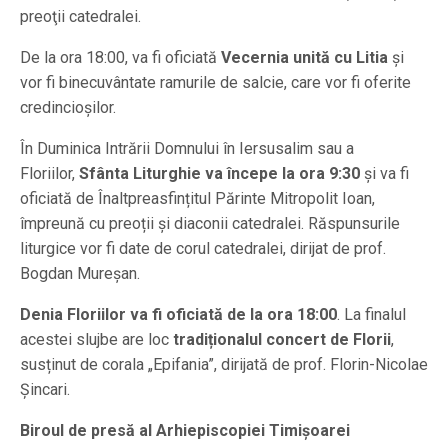
preoţii catedralei.
De la ora 18:00, va fi oficiată
Vecernia unită cu Litia
și
vor fi binecuvântate ramurile de salcie, care vor fi oferite
credincioșilor.
În Duminica Intrării Domnului în Iersusalim sau a
Floriilor,
Sfânta Liturghie va începe la ora 9:30
și va fi
oficiată de Înaltpreasfințitul Părinte Mitropolit Ioan,
împreună cu preoții și diaconii catedralei. Răspunsurile
liturgice vor fi date de corul catedralei, dirijat de prof.
Bogdan Mureșan.
Denia Floriilor va fi oficiată de la ora 18:00
. La finalul
acestei slujbe are loc
tradiționalul concert de Florii
,
susținut de corala „Epifania”, dirijată de prof. Florin-Nicolae
Șincari.
Biroul de presă al Arhiepiscopiei Timişoarei