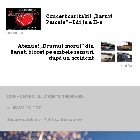
Concert caritabil „Daruri
Pascale” – Ediția a II-a
Previous Post
Atenție! „Drumul morții” din
Banat, blocat pe ambele sensuri
după un accident
Next Post
2019 HUNTED. ALL RIGHTS RESERVED.
BACK TO TOP
Despre cookies – Politica de cookie