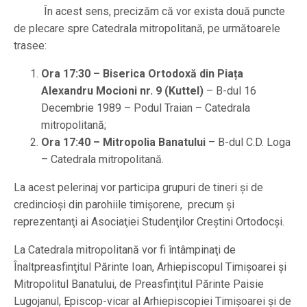
În acest sens, precizăm că vor exista două puncte
de plecare spre Catedrala mitropolitană, pe următoarele
trasee:
Ora 17:30 – Biserica Ortodoxă din Piața
Alexandru Mocioni nr. 9 (Kuttel)
– B-dul 16
Decembrie 1989 – Podul Traian – Catedrala
mitropolitană;
Ora 17:40 – Mitropolia Banatului
– B-dul C.D. Loga
– Catedrala mitropolitană.
La acest pelerinaj vor participa grupuri de tineri şi de
credincioşi din parohiile timişorene, precum şi
reprezentanţi ai Asociaţiei Studenţilor Creştini Ortodocşi.
La Catedrala mitropolitană vor fi întâmpinaţi de
Înaltpreasfinţitul Părinte Ioan, Arhiepiscopul Timișoarei și
Mitropolitul Banatului, de Preasfinţitul Părinte Paisie
Lugojanul, Episcop-vicar al Arhiepiscopiei Timişoarei şi de