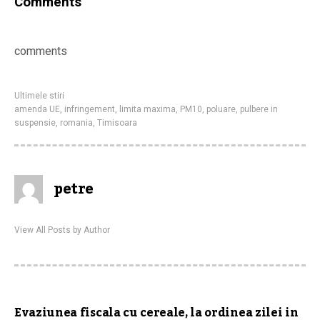
Comments
comments
Ultimele stiri
amenda UE
,
infringement
,
limita maxima
,
PM10
,
poluare
,
pulbere in
suspensie
,
romania
,
Timisoara
petre
View All Posts by Author
Evaziunea fiscala cu cereale, la ordinea zilei in