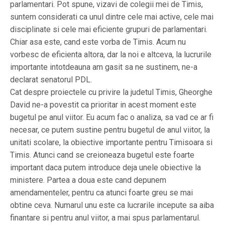
parlamentari. Pot spune, vizavi de colegii mei de Timis,
suntem considerati ca unul dintre cele mai active, cele mai
disciplinate si cele mai eficiente grupuri de parlamentari.
Chiar asa este, cand este vorba de Timis. Acum nu
vorbesc de eficienta altora, dar la noi e altceva, la lucrurile
importante intotdeauna am gasit sa ne sustinem, ne-a
declarat senatorul PDL.
Cat despre proiectele cu privire la judetul Timis, Gheorghe
David ne-a povestit ca prioritar in acest moment este
bugetul pe anul viitor. Eu acum fac o analiza, sa vad ce ar fi
necesar, ce putem sustine pentru bugetul de anul viitor, la
unitati scolare, la obiective importante pentru Timisoara si
Timis. Atunci cand se creioneaza bugetul este foarte
important daca putem introduce deja unele obiective la
ministere. Partea a doua este cand depunem
amendamenteler, pentru ca atunci foarte greu se mai
obtine ceva. Numarul unu este ca lucrarile incepute sa aiba
finantare si pentru anul viitor, a mai spus parlamentarul.