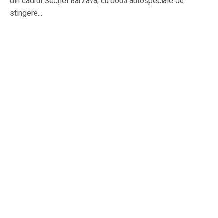
din cadrul Secției Bârzava, cu două autospeciale de
stingere...