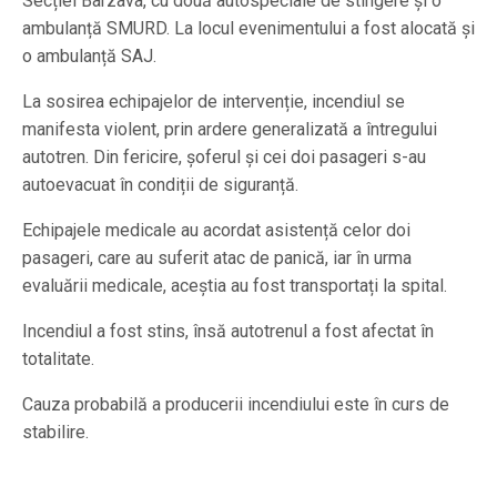
Secției Bârzava, cu două autospeciale de stingere și o
ambulanță SMURD. La locul evenimentului a fost alocată și
o ambulanță SAJ.
La sosirea echipajelor de intervenție, incendiul se
manifesta violent, prin ardere generalizată a întregului
autotren. Din fericire, șoferul și cei doi pasageri s-au
autoevacuat în condiții de siguranță.
Echipajele medicale au acordat asistență celor doi
pasageri, care au suferit atac de panică, iar în urma
evaluării medicale, aceștia au fost transportați la spital.
Incendiul a fost stins, însă autotrenul a fost afectat în
totalitate.
Cauza probabilă a producerii incendiului este în curs de
stabilire.