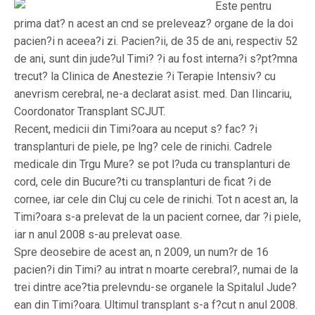
Este pentru
prima dat? n acest an cnd se preleveaz? organe de la doi
pacien?i n aceea?i zi. Pacien?ii, de 35 de ani, respectiv 52
de ani, sunt din jude?ul Timi? ?i au fost interna?i s?pt?mna
trecut? la Clinica de Anestezie ?i Terapie Intensiv? cu
anevrism cerebral, ne-a declarat asist. med. Dan Ilincariu,
Coordonator Transplant SCJUT.
Recent, medicii din Timi?oara au nceput s? fac? ?i
transplanturi de piele, pe lng? cele de rinichi. Cadrele
medicale din Trgu Mure? se pot l?uda cu transplanturi de
cord, cele din Bucure?ti cu transplanturi de ficat ?i de
cornee, iar cele din Cluj cu cele de rinichi. Tot n acest an, la
Timi?oara s-a prelevat de la un pacient cornee, dar ?i piele,
iar n anul 2008 s-au prelevat oase.
Spre deosebire de acest an, n 2009, un num?r de 16
pacien?i din Timi? au intrat n moarte cerebral?, numai de la
trei dintre ace?tia prelevndu-se organele la Spitalul Jude?
ean din Timi?oara. Ultimul transplant s-a f?cut n anul 2008.