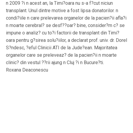
n 2009 ?i n acest an, la Timi?oara nu s-a f?cut niciun
transplant. Unul dintre motive a fost lipsa donatorilor. n
condi?iile n care prelevarea organelor de la pacien?ii afla?i
n moarte cerebral? se desf??oar? bine, consider?m c? se
impune o analiz? cu to?i factorii de transplant din Timi?
oara pentru g?sirea solu?iilor, a declarat prof. univ. dr. Dorel
S?ndesc, ?eful Clinicii ATI de la Jude?ean. Majoritatea
organelor care se preleveaz? de la pacien?ii n moarte
clinic? din vestul ??rii ajung n Cluj ?i n Bucure?ti.
Roxana Deaconescu