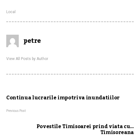
Local
petre
View All Posts by Author
Continua lucrarile impotriva inundatiilor
Previous Post
Povestile Timisoarei prind viata cu…
Timisoreana