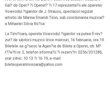
Gal? de Oper? ?i Operet? ?i 17 reprezenta?ii ale operetei
Voievodul ?iganilor de J. Strauss, spectacol regizat
artistic de Marina Emandi Tiron, sub coordonarea muzical?
a Mihaelei Silvia Ro?ca.
La Timi?oara, opereta Voievodul ?iganilor va putea fi rev?
zut? de iubitorii muzicii lirice miercuri, 16 februarie, ora 19.
Biletele se g?sesc la Agen?ia de Bilete a Operei, str. M?
r??e?ti nr. 2, telefon informa?ii ?i rezerv?ri: 0256/201286,
orar zilnic: 10 13 ?i 16 19, e-mail:
bileteoperatimisoara@yahoo.com.