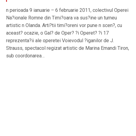
n perioada 9 ianuarie – 6 februarie 2011, colectivul Operei
Na?ionale Romne din Timi?oara va sus?ine un turneu
artistic n Olanda. Arti?tii timi?oreni vor pune n scen?, cu
aceast? ocazie, o Gal? de Oper? ?i Operet? ?i 17
reprezenta?ii ale operetei Voievodul ?iganilor de J.
Strauss, spectacol regizat artistic de Marina Emandi Tiron,
sub coordonarea…