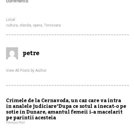
comments
Local
cultura
,
olanda
,
opera
,
Timisoara
petre
View All Posts by Author
Crimele de la Cernavoda, un caz care va intra
in analele judiciare*Dupa ce sotul a inecat-o pe
sotie in Dunare, amantul femeii i-a macelarit
pe parintii acesteia
Previous Post