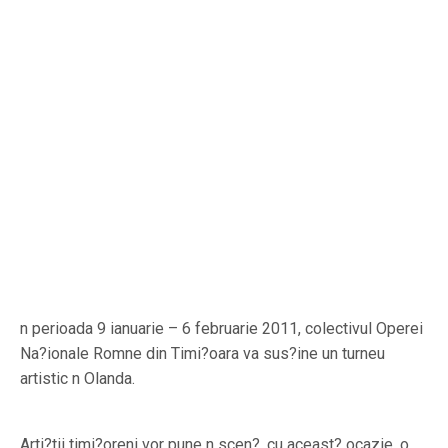
n perioada 9 ianuarie – 6 februarie 2011, colectivul Operei
Na?ionale Romne din Timi?oara va sus?ine un turneu
artistic n Olanda.
Arti?tii timi?oreni vor pune n scen?, cu aceast? ocazie, o