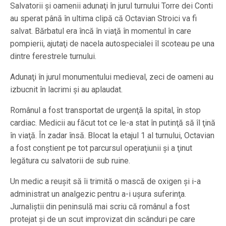
Salvatorii şi oamenii adunaţi în jurul turnului Torre dei Conti
au sperat până în ultima clipă că Octavian Stroici va fi
salvat. Bărbatul era încă în viaţă în momentul în care
pompierii, ajutaţi de nacela autospecialei îl scoteau pe una
dintre ferestrele turnului.
Adunaţi în jurul monumentului medieval, zeci de oameni au
izbucnit în lacrimi şi au aplaudat.
Românul a fost transportat de urgenţă la spital, în stop
cardiac. Medicii au făcut tot ce le-a stat în putinţă să îl ţină
în viaţă. În zadar însă. Blocat la etajul 1 al turnului, Octavian
a fost conştient pe tot parcursul operaţiunii şi a ţinut
legătura cu salvatorii de sub ruine.
Un medic a reuşit să îi trimită o mască de oxigen şi i-a
administrat un analgezic pentru a-i uşura suferinţa.
Jurnaliştii din peninsulă mai scriu că românul a fost
protejat şi de un scut improvizat din scânduri pe care