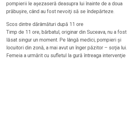
pompierii le aşezaseră deasupra lui înainte de a doua
prăbuşire, când au fost nevoiţi să se îndepărteze.
Scos dintre dărâmături după 11 ore
Timp de 11 ore, bărbatul, originar din Suceava, nu a fost
lăsat singur un moment. Pe lângă medici, pompieri şi
locuitori din zonă, a mai avut un înger păzitor – soţia lui.
Femeia a urmărit cu sufletul la gură întreaga intervenţie