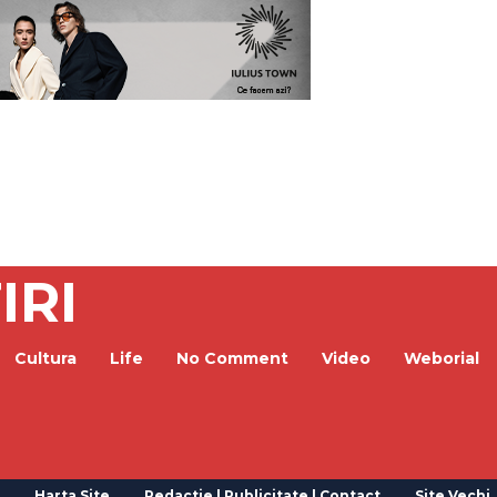
IRI
Cultura
Life
No Comment
Video
Weborial
Harta Site
Redactie | Publicitate | Contact
Site Vechi