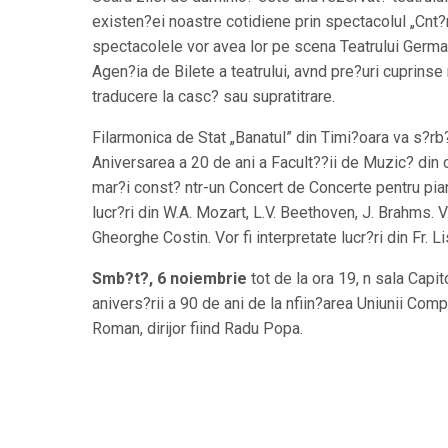
existen?ei noastre cotidiene prin spectacolul „Cnt
spectacolele vor avea lor pe scena Teatrului Germa
Agen?ia de Bilete a teatrului, avnd pre?uri cuprinse 
traducere la casc? sau supratitrare.
Filarmonica de Stat „Banatul” din Timi?oara va s?rb?
Aniversarea a 20 de ani a Facult??ii de Muzic? din c
mar?i const? ntr-un Concert de Concerte pentru pia
lucr?ri din W.A. Mozart, L.V. Beethoven, J. Brahms. Vi
Gheorghe Costin. Vor fi interpretate lucr?ri din Fr. L
Smb?t?, 6 noiembrie
tot de la ora 19, n sala Capi
anivers?rii a 90 de ani de la nfiin?area Uniunii Comp
Roman, dirijor fiind Radu Popa.