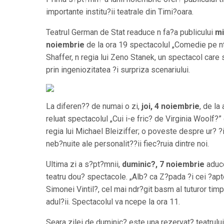
importante institu?ii teatrale din Timi?oara.
Teatrul German de Stat readuce n fa?a publicului
mi
noiembrie
de la ora 19 spectacolul „Comedie pe n
Shaffer, n regia lui Zeno Stanek, un spectacol care 
prin ingeniozitatea ?i surpriza scenariului.
La diferen?? de numai o zi,
joi, 4 noiembrie
, de la
reluat spectacolul „Cui i-e fric? de Virginia Woolf?
regia lui Michael Bleiziffer; o poveste despre ur? 
neb?nuite ale personalit??ii fiec?ruia dintre noi.
Ultima zi a s?pt?mnii,
duminic?, 7 noiembrie
aduce
teatru dou? spectacole. „Alb? ca Z?pada ?i cei ?apte
Simonei Vintil?, cel mai ndr?git basm al tuturor timpur
adul?ii. Spectacolul va ncepe la ora 11.
Seara zilei de duminic? este una rezervat? teatrulu