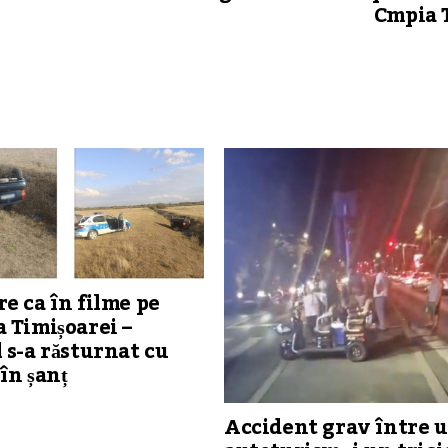
Cmpia 
e ca în filme pe
 Timișoarei –
 s-a răsturnat cu
în șanț
Accident grav între 