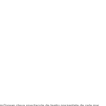
timi?orean cteva spectacole de teatru prezentate de cele mai