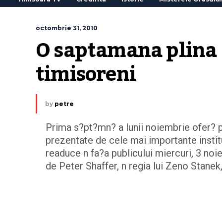
octombrie 31, 2010
O saptamana plina 
timisoreni
by
petre
Prima s?pt?mn? a lunii noiembrie ofer? p
prezentate de cele mai importante instit
readuce n fa?a publicului miercuri, 3 no
de Peter Shaffer, n regia lui Zeno Stanek