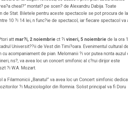
?rea?a cheal?” montat? pe scen? de Alexandru Dabija. Toate
n de Stat. Biletele pentru aceste spectacole se pot procura de la
ntre 10 ?i 14 lei, n func?ie de spectacol, iar fiecare spectacol va
tori att
mar?i, 2 noiembrie
ct ?i
vineri, 5 noiembrie
de la ora 1
adrul Universit??ii de Vest din Timi?oara. Evenimentul cultural d
n cu acompaniament de pian. Melomanii ?i vor putea ncnta auzul 
neri, ns?, va avea loc un concert smifonic al c?rui dirijor este
iszt ?i W.A. Mozart.
tol a Filarmonicii „Banatul” va avea loc un Concert simfonic dedica
ozitorilor ?i Muzicologilor din Romnia. Solist principal va fi Doru