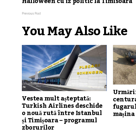
Halloween cu iz politic la Timisoara
Previous Post
You May Also Like
Urmărir
Vestea mult așteptată:
centura
Turkish Airlines deschide
fugarul
o nouă rută între Istanbul
mașina 
și Timișoara – programul
zborurilor