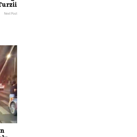
Turzii
Next Post
un