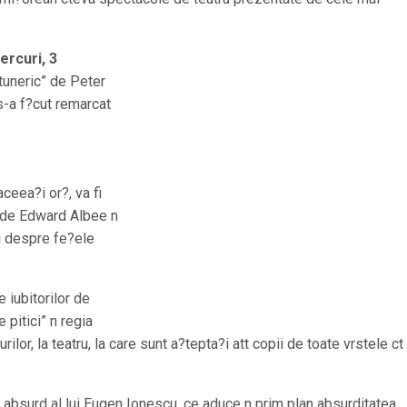
ercuri, 3
tuneric” de Peter
s-a f?cut remarcat
 aceea?i or?, va fi
” de Edward Albee n
?i despre fe?ele
 iubitorilor de
 pitici” n regia
ilor, la teatru, la care sunt a?tepta?i att copii de toate vrstele ct 
i absurd al lui Eugen Ionescu, ce aduce n prim plan absurditatea