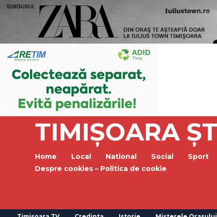
TIMIȘOARA ȘT
Home
Local
National
Social
Sport
Despre cookies – Politica de cookie
Timisoara TV
Credinta
Istorie
Misterele Orasului