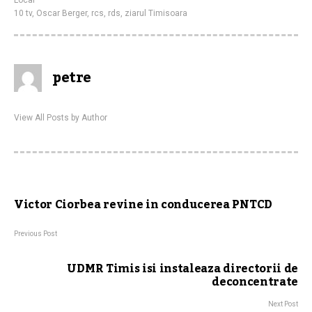
Local
10 tv
,
Oscar Berger
,
rcs
,
rds
,
ziarul Timisoara
petre
View All Posts by Author
Victor Ciorbea revine in conducerea PNTCD
Previous Post
UDMR Timis isi instaleaza directorii de
deconcentrate
Next Post