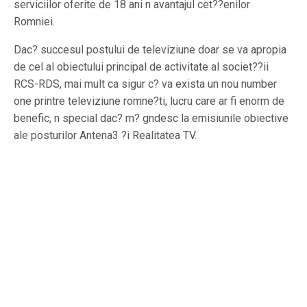
serviciilor oferite de 18 ani n avantajul cet??enilor
Romniei.
Dac? succesul postului de televiziune doar se va apropia
de cel al obiectului principal de activitate al societ??ii
RCS-RDS, mai mult ca sigur c? va exista un nou number
one printre televiziune romne?ti, lucru care ar fi enorm de
benefic, n special dac? m? gndesc la emisiunile obiective
ale posturilor Antena3 ?i Realitatea TV.