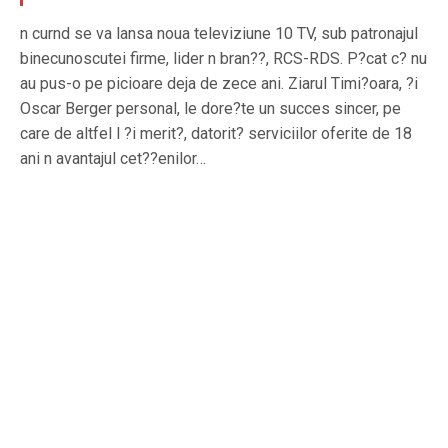
n curnd se va lansa noua televiziune 10 TV, sub patronajul
binecunoscutei firme, lider n bran??, RCS-RDS. P?cat c? nu
au pus-o pe picioare deja de zece ani. Ziarul Timi?oara, ?i
Oscar Berger personal, le dore?te un succes sincer, pe
care de altfel l ?i merit?, datorit? serviciilor oferite de 18
ani n avantajul cet??enilor…