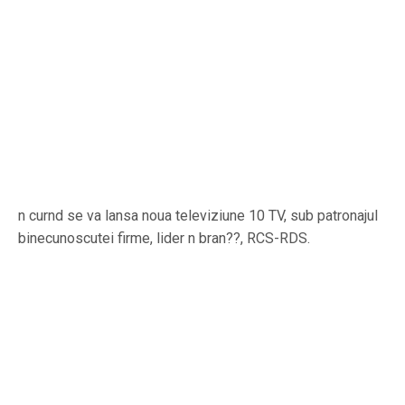
n curnd se va lansa noua televiziune 10 TV, sub patronajul
binecunoscutei firme, lider n bran??, RCS-RDS.