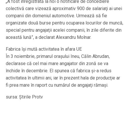
„A fost înregistrată la noi o notificare de concediere
colectivă care vizează aproximativ 900 de salariaţi ai unei
companii din domeniul automotive. Urmează să fie
organizate două burse pentru ocuparea locurilor de muncă,
special pentru angajaţii acelei companii, în zile diferite din
această lună”, a declarat Alexandru Molnar.
Fabrica își mută activitatea în afara UE
În 3 noiembrie, primarul oraşului Ineu, Călin Abrudan,
declarase că cel mai mare angajator din zonă se va
închide în decembrie. El spunea că fabrica şi-a redus
activitatea în ultimii ani, iar în prezent hala de producţie ar
fi prea mare în raport cu numărul de angajaţi rămaşi.
sursa: Știrile Protv