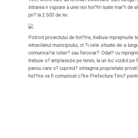
intrarea n vigoare a unei noi hot?rri luate mar?i de a
pn? la 2.500 de lei.
Potrivit proiectului de hot?rre, trebuie mprejmuite t
intravilanul municipiului, ct ?i cele situate de-a lung
comunica?ie rutier? sau feroviar?. Odat? cu mprejmu
trebuie s? amplaseze pe teren, la un loc vizibil pe f
panou care s? cuprind? sintagma proprietate privat?
hot?rre va fi comunicat c?tre Prefectura Timi? pentru