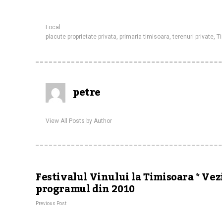
Local
placute proprietate privata
,
primaria timisoara
,
terenuri private
,
T
petre
View All Posts by Author
Festivalul Vinului la Timisoara * Vez
programul din 2010
Previous Post