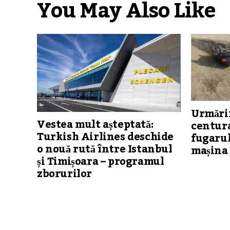
You May Also Like
Urmărir
Vestea mult așteptată:
centura
Turkish Airlines deschide
fugarul
o nouă rută între Istanbul
mașina 
și Timișoara – programul
zborurilor