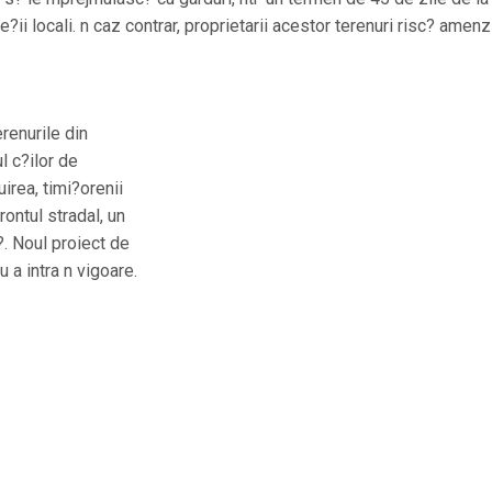
le?ii locali. n caz contrar, proprietarii acestor terenuri risc? amenz
erenurile din
ul c?ilor de
irea, timi?orenii
rontul stradal, un
. Noul proiect de
 a intra n vigoare.