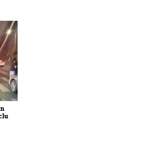
un
clu