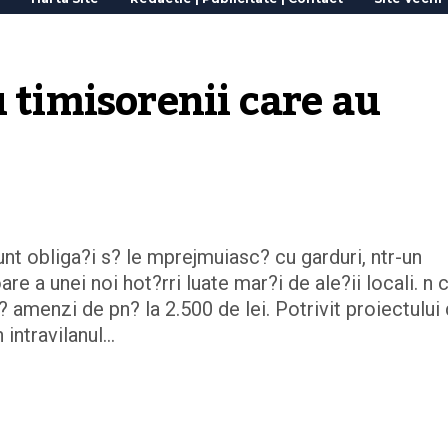
 timisorenii care au 
unt obliga?i s? le mprejmuiasc? cu garduri, ntr-un
re a unei noi hot?rri luate mar?i de ale?ii locali. n 
c? amenzi de pn? la 2.500 de lei. Potrivit proiectului
 intravilanul…