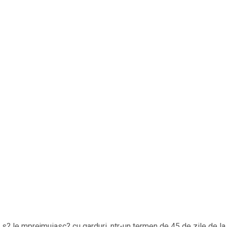
?i s? le mprejmuiasc? cu garduri, ntr-un termen de 45 de zile de la