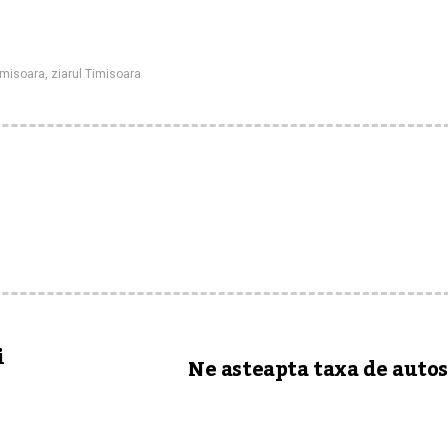
imisoara
,
ziarul Timisoara
i
Ne asteapta taxa de auto