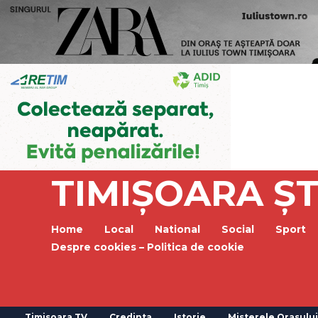
TIMIȘOARA ȘT
Home
Local
National
Social
Sport
Despre cookies – Politica de cookie
Timisoara TV
Credinta
Istorie
Misterele Orasului