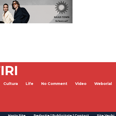
IRI
Cultura
Life
No Comment
Video
Weborial
Harta Site
Redactie | Publicitate | Contact
Site Vechi