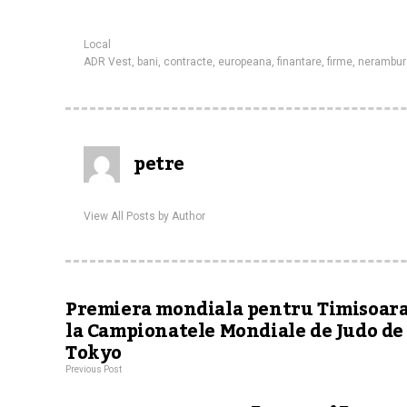
Local
ADR Vest
,
bani
,
contracte
,
europeana
,
finantare
,
firme
,
nerambur
petre
View All Posts by Author
Premiera mondiala pentru Timisoar
la Campionatele Mondiale de Judo de 
Tokyo
Previous Post