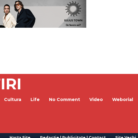
IRI
Cultura
Life
No Comment
Video
Weborial
Harta Site
Redactie | Publicitate | Contact
Site Vechi