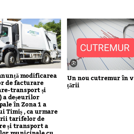
anunță modificarea
Un nou cutremur în v
or de facturare
țării
are-transport și
) a deșeurilor
ale în Zona 1 a
ui Timiș , ca urmare
rii tarifelor de
re și transport a
lor municipale cu