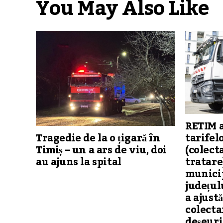
You May Also Like
RETIM 
tarifel
Tragedie de la o țigară în
(colect
Timiș – un a ars de viu, doi
tratare
au ajuns la spital
municip
județul
a ajustă
colecta
deșeuri