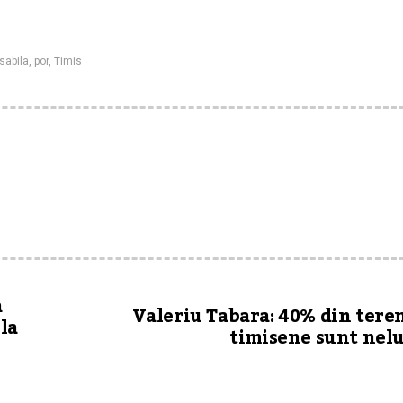
sabila
,
por
,
Timis
a
Valeriu Tabara: 40% din tere
la
timisene sunt nel