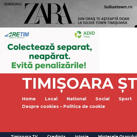
TIMIȘOARA ȘT
Home
Local
National
Social
Sport
Despre cookies – Politica de cookie
Timisoara TV
Credinta
Istorie
Misterele Orasului