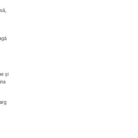
nsă,
eagă
ae și
ina
larg