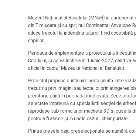
Muzeul Național al Banatului (MNaB) în parteneriat 
din Timișoara și cu sprijinul Continental Anvelope 
aduce trecutul la îndemâna tuturor, fiind accesibilă 
copiilor.
Perioada de implementare a proiectului a început în
Copilului, și se va încheia în 1 iunie 2027, când va a
oficial în cadrul Muzeului Național al Banatului.
Proiectul propune o întâlnire neobișnuită între vizit
trecut: nu prin imagini sau texte, ci prin atingerea o
preistorie până în perioada medievală. Zece artefa
selectate împreună cu specialiștii secției de arheo
reproduse sub forma unor machete 3D și puse la dis
pentru a fi atinse și în unele cazuri, chiar purtate.
Printre piesele deja preselecționate se numără coifu