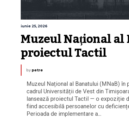
iunie 25, 2026
Muzeul Național al 
proiectul Tactil
by
petre
Muzeul Național al Banatului (MNaB) în 
cadrul Universității de Vest din Timișoar
lansează proiectul Tactil — o expoziție 
fiind accesibilă persoanelor cu deficiențe 
Perioada de implementare a...