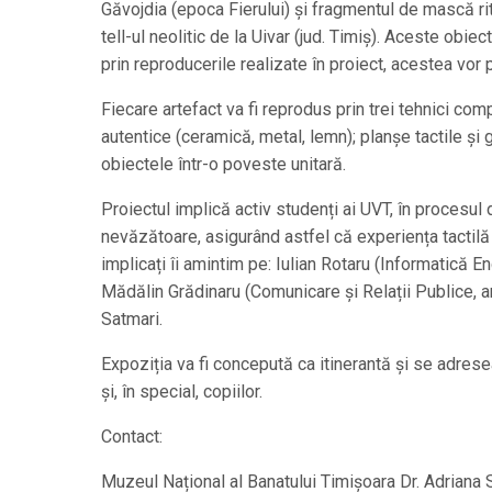
Găvojdia (epoca Fierului) și fragmentul de mască ri
tell-ul neolitic de la Uivar (jud. Timiș). Aceste obiec
prin reproducerile realizate în proiect, acestea vor 
Fiecare artefact va fi reprodus prin trei tehnici co
autentice (ceramică, metal, lemn); planșe tactile și 
obiectele într-o poveste unitară.
Proiectul implică activ studenți ai UVT, în procesul 
nevăzătoare, asigurând astfel că experiența tactilă 
implicați îi amintim pe: Iulian Rotaru (Informatică E
Mădălin Grădinaru (Comunicare și Relații Publice, an
Satmari.
Expoziția va fi concepută ca itinerantă și se adrese
și, în special, copiilor.
Contact:
Muzeul Național al Banatului Timișoara Dr. Adrian