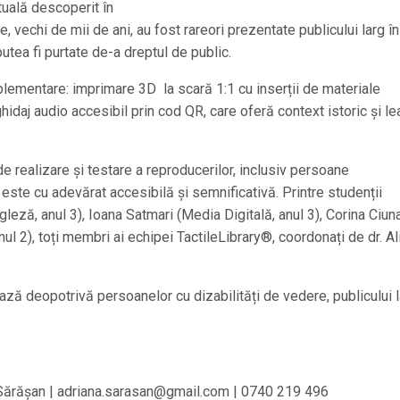
tuală descoperit în
te, vechi de mii de ani, au fost rareori prezentate publicului larg î
putea fi purtate de-a dreptul de public.
mplementare: imprimare 3D la scară 1:1 cu inserții de materiale
ghidaj audio accesibil prin cod QR, care oferă context istoric și l
de realizare și testare a reproducerilor, inclusiv persoane
este cu adevărat accesibilă și semnificativă. Printre studenții
ngleză, anul 3), Ioana Satmari (Media Digitală, anul 3), Corina Ciun
ul 2), toți membri ai echipei TactileLibrary®, coordonați de dr. Al
ază deopotrivă persoanelor cu dizabilități de vedere, publicului 
a Sărășan | adriana.sarasan@gmail.com | 0740 219 496