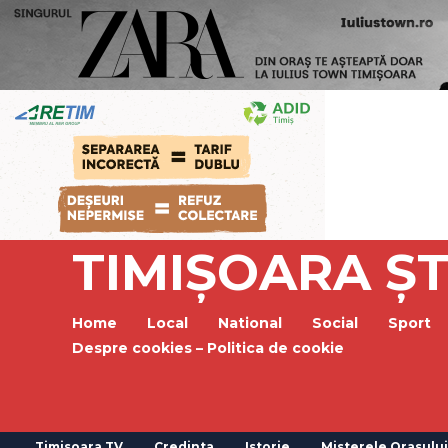
TIMIȘOARA ȘT
Home
Local
National
Social
Sport
Despre cookies – Politica de cookie
Timisoara TV
Credinta
Istorie
Misterele Orasului