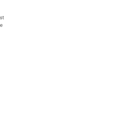
st
re