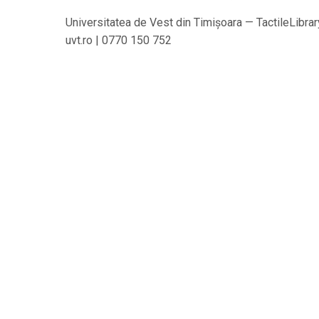
Universitatea de Vest din Timișoara — TactileLibrar
uvt.ro | 0770 150 752