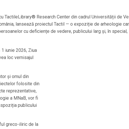
cu TactileLibrary® Research Center din cadrul Universității de Ve
România, lansează proiectul Tactil — o expoziție de arheologie ca
persoanelor cu deficiențe de vedere, publicului larg și, în special,
 1 iunie 2026, Ziua
vea loc vernisajul
ator și omul din
biectelor folosite din
cte reprezentative,
logie a MNaB, vor fi
poziția publicului
l greco-iliric de la