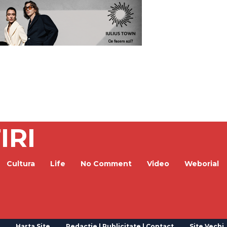
IRI
Cultura
Life
No Comment
Video
Weborial
Harta Site
Redactie | Publicitate | Contact
Site Vechi