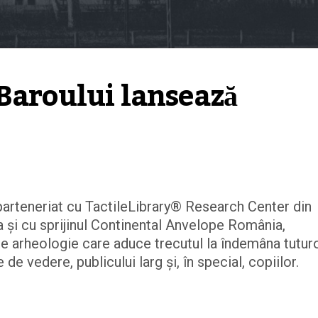
Baroului lansează 
parteneriat cu TactileLibrary® Research Center din
a și cu sprijinul Continental Anvelope România,
de arheologie care aduce trecutul la îndemâna tuturo
de vedere, publicului larg și, în special, copiilor.