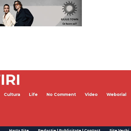
IRI
Cultura
Life
No Comment
Video
Weborial
Harta Site
Redactie | Publicitate | Contact
Site Vechi