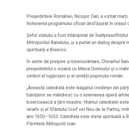
Președintele României, Nicușor Dan, a vizitat marți
încheierea programului oficial desfășurat în orașul
Șeful statului a fost întâmpinat de Înaltpreasfințitul
Mitropolitul Banatului, și a purtat un dialog despre 
spirituală a Bisericii.
În semn de prețuire și binecuvântare, Chiriarhul Bana
președintelui o icoană cu Maica Domnului și o mahr
simbol al rugăciunii și al unității poporului român.
„Această catedrală este leagănul credinței din părțil
bănățenii se mândresc cu o asemenea operă arhitec
bisericească a țării noastre. Hramul catedralei este a
Ierarhi și al Sfântului Iosif cel Nou de la Partoș, mit
anii 1650–1653. Catedrala este inima spirituală a Ba
Părintele Mitropolit Ioan.