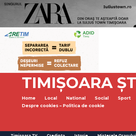
TIMIȘOARA ȘT
Home
Local
National
Social
Sport
Despre cookies – Politica de cookie
Timisoara TV
Credinta
Istorie
Misterele Orasului