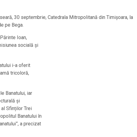
 seară, 30 septembrie, Catedrala Mitropolitană din Timișoara, la
 de pe Bega.
 Părinte Ioan,
misiunea socială și
tului i-a oferit
amă tricoloră,
e Banatului, iar
turală și
l Sfinților Trei
ropolitul Banatului în
natului”, a precizat