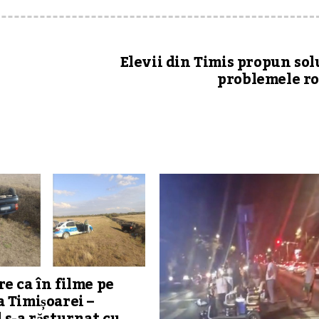
Elevii din Timis propun solu
problemele r
e ca în filme pe
 Timișoarei –
 s-a răsturnat cu