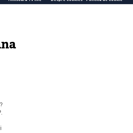
na 
i?
.
i