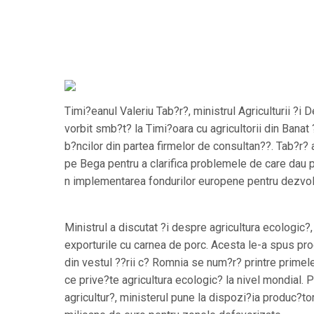
Timi?eanul Valeriu Tab?r?, ministrul Agriculturii ?i D
vorbit smb?t? la Timi?oara cu agricultorii din Banat 
b?ncilor din partea firmelor de consultan??. Tab?r? 
pe Bega pentru a clarifica problemele de care dau p
n implementarea fondurilor europene pentru dezvolt
Ministrul a discutat ?i despre agricultura ecologic?,
exporturile cu carnea de porc. Acesta le-a spus prod
din vestul ??rii c? Romnia se num?r? printre primel
ce prive?te agricultura ecologic? la nivel mondial. 
agricultur?, ministerul pune la dispozi?ia produc?to