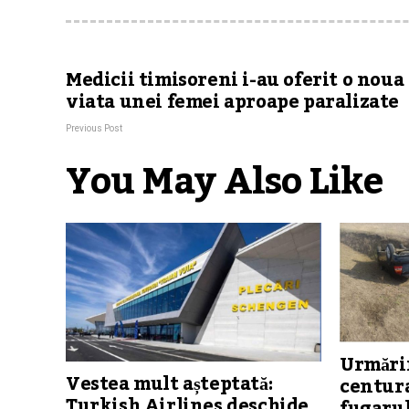
Medicii timisoreni i-au oferit o noua
viata unei femei aproape paralizate
Previous Post
You May Also Like
Urmărir
Vestea mult așteptată:
centura
Turkish Airlines deschide
fugarul