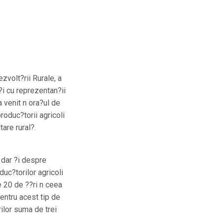
ezvolt?rii Rurale, a
?i cu reprezentan?ii
a venit n ora?ul de
roduc?torii agricoli
are rural?.
 dar ?i despre
uc?torilor agricoli
e 20 de ??ri n ceea
Pentru acest tip de
rilor suma de trei