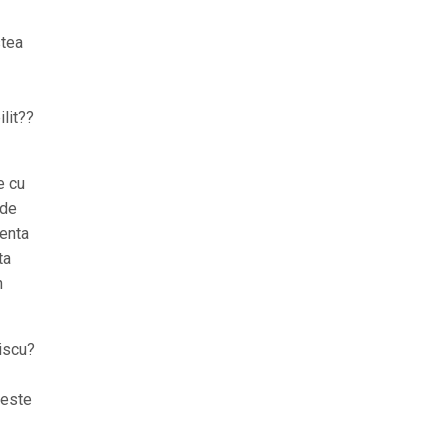
stea
ilit??
e cu
 de
zenta
ta
n
discu?
 este