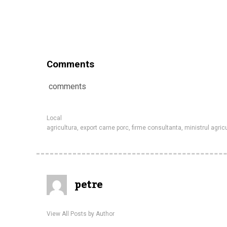
Comments
comments
Local
agricultura
,
export carne porc
,
firme consultanta
,
ministrul agricu
petre
View All Posts by Author