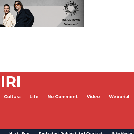
IRI
Cultura
Life
No Comment
Video
Weborial
Harta Site
Redactie | Publicitate | Contact
Site Vechi