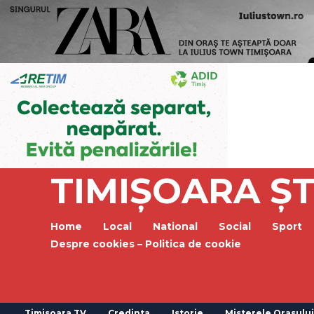
TIMIȘOARA ȘT
Home
Local
National
Social
Sport
Despre cookies – Politica de cookie
Timisoara TV
Credinta
Istorie
Misterele Orasului