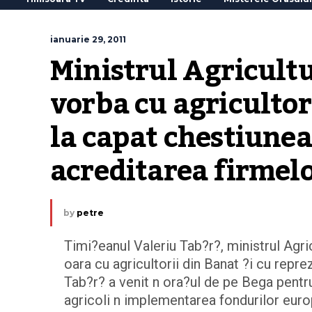
ianuarie 29, 2011
Ministrul Agricultu
vorba cu agricultor
la capat chestiunea 
acreditarea firmel
by
petre
Timi?eanul Valeriu Tab?r?, ministrul Agric
oara cu agricultorii din Banat ?i cu repre
Tab?r? a venit n ora?ul de pe Bega pentr
agricoli n implementarea fondurilor europ