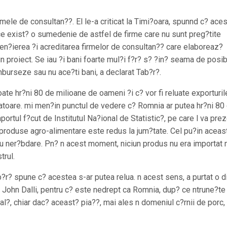
mele de consultan??. El le-a criticat la Timi?oara, spunnd c? ace
ce exist? o sumedenie de astfel de firme care nu sunt preg?tite
cen?ierea ?i acreditarea firmelor de consultan?? care elaboreaz?
n proiect. Se iau ?i bani foarte mul?i f?r? s? ?in? seama de posib
amburseze sau nu ace?ti bani, a declarat Tab?r?.
oate hr?ni 80 de milioane de oameni ?i c? vor fi reluate exporturil
tatoare. mi men?in punctul de vedere c? Romnia ar putea hr?ni 80
portul f?cut de Institutul Na?ional de Statistic?, pe care l va pre
e produse agro-alimentare este redus la jum?tate. Cel pu?in aceas
cu ner?bdare. Pn? n acest moment, niciun produs nu era importat 
trul.
b?r? spune c? acestea s-ar putea relua. n acest sens, a purtat o 
, John Dalli, pentru c? este nedrept ca Romnia, dup? ce ntrune?te
nal?, chiar dac? aceast? pia??, mai ales n domeniul c?rnii de porc,