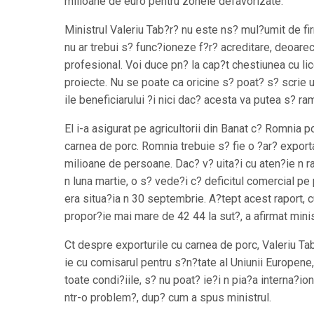
milioane de euro pentru zonele defavorizate.
Ministrul Valeriu Tab?r? nu este ns? mul?umit de fir
nu ar trebui s? func?ioneze f?r? acreditare, deoare
profesional. Voi duce pn? la cap?t chestiunea cu li
proiecte. Nu se poate ca oricine s? poat? s? scrie u
ile beneficiarului ?i nici dac? acesta va putea s? r
El i-a asigurat pe agricultorii din Banat c? Romnia p
carnea de porc. Romnia trebuie s? fie o ?ar? expor
milioane de persoane. Dac? v? uita?i cu aten?ie n ra
n luna martie, o s? vede?i c? deficitul comercial p
era situa?ia n 30 septembrie. A?tept acest raport, 
propor?ie mai mare de 42 44 la sut?, a afirmat minis
Ct despre exporturile cu carnea de porc, Valeriu Ta
ie cu comisarul pentru s?n?tate al Uniunii Europene
toate condi?iile, s? nu poat? ie?i n pia?a interna?io
ntr-o problem?, dup? cum a spus ministrul.