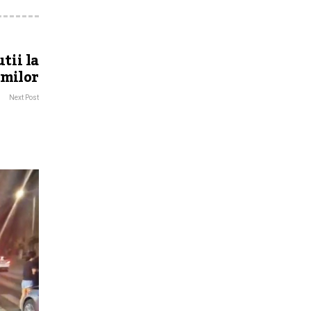
tii la
omilor
Next Post