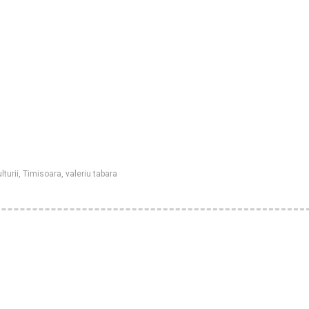
lturii
,
Timisoara
,
valeriu tabara