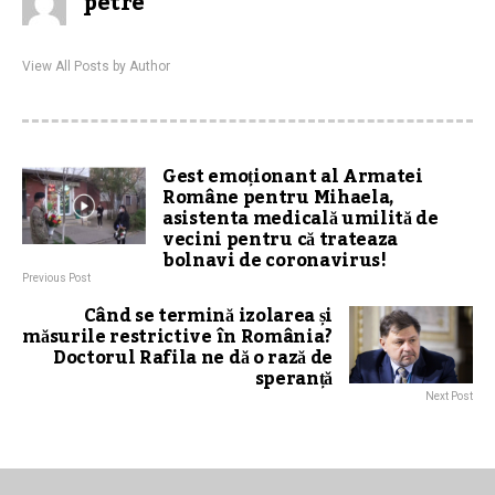
petre
View All Posts by Author
Gest emoționant al Armatei
Române pentru Mihaela,
asistenta medicală umilită de
vecini pentru că trateaza
bolnavi de coronavirus!
Previous Post
Când se termină izolarea și
măsurile restrictive în România?
Doctorul Rafila ne dă o rază de
speranță
Next Post