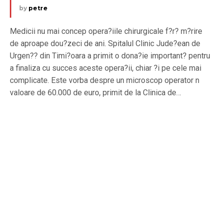
by
petre
Medicii nu mai concep opera?iile chirurgicale f?r? m?rire
de aproape dou?zeci de ani. Spitalul Clinic Jude?ean de
Urgen?? din Timi?oara a primit o dona?ie important? pentru
a finaliza cu succes aceste opera?ii, chiar ?i pe cele mai
complicate. Este vorba despre un microscop operator n
valoare de 60.000 de euro, primit de la Clinica de…