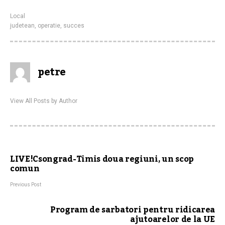
Local
judetean
,
operatie
,
succes
petre
View All Posts by Author
LIVE!Csongrad-Timis doua regiuni, un scop
comun
Previous Post
Program de sarbatori pentru ridicarea
ajutoarelor de la UE