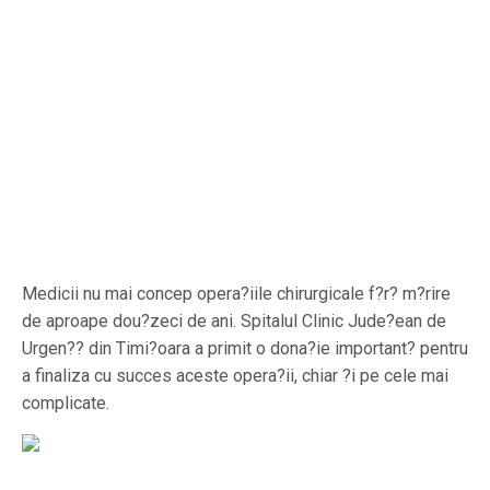
Medicii nu mai concep opera?iile chirurgicale f?r? m?rire
de aproape dou?zeci de ani. Spitalul Clinic Jude?ean de
Urgen?? din Timi?oara a primit o dona?ie important? pentru
a finaliza cu succes aceste opera?ii, chiar ?i pe cele mai
complicate.