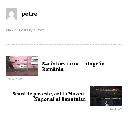
petre
View All Posts by Author
S-a întors iarna – ninge în
România
Previous Post
Seară de poveste, azi la Muzeul
Național al Banatului
Next Post