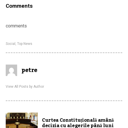
Comments
comments
Social
,
Top News
petre
View All Posts by Author
Curtea Constituțională amână
decizia cu alegerile până luni