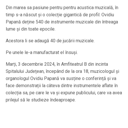
Din marea sa pasiune pentru pentru acustica muzicală, în
timp s-a născut și o colecție gigantică de profil: Ovidiu
Papană deține 540 de instrumente muzicale din întreaga
lume și din toate epocile.
Acestora li se adaugă 40 de jucării muzicale.
Pe unele le-a manufacturat el însuși.
Marți, 3 decembrie 2024, în Amfiteatrul B din incinta
Spitalului Județean, începând de la ora 18, muzicologul și
organologul Ovidiu Papană va susține o conferință și va
face demonstrații la câteva dintre instrumentele aflate în
colecția sa, pe care le va și expune publicului, care va avea
prilejul să le studieze îndeaproape.