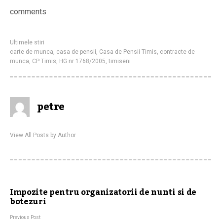
comments
Ultimele stiri
carte de munca
,
casa de pensii
,
Casa de Pensii Timis
,
contracte de
munca
,
CP Timis
,
HG nr 1768/2005
,
timiseni
petre
View All Posts by Author
Impozite pentru organizatorii de nunti si de
botezuri
Previous Post