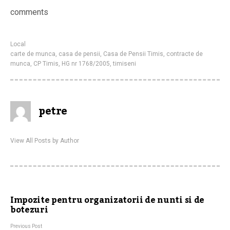
comments
Local
carte de munca
,
casa de pensii
,
Casa de Pensii Timis
,
contracte de
munca
,
CP Timis
,
HG nr 1768/2005
,
timiseni
petre
View All Posts by Author
Impozite pentru organizatorii de nunti si de
botezuri
Previous Post