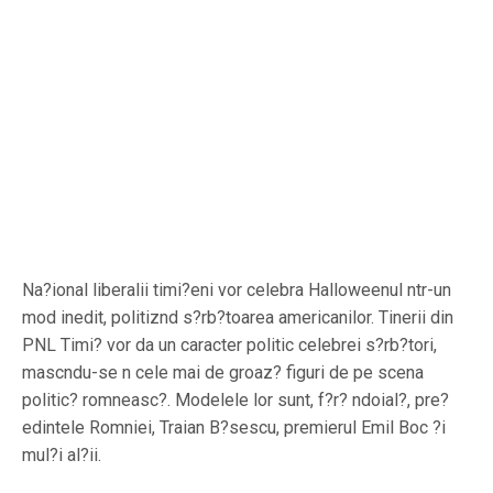
Na?ional liberalii timi?eni vor celebra Halloweenul ntr-un
mod inedit, politiznd s?rb?toarea americanilor. Tinerii din
PNL Timi? vor da un caracter politic celebrei s?rb?tori,
mascndu-se n cele mai de groaz? figuri de pe scena
politic? romneasc?. Modelele lor sunt, f?r? ndoial?, pre?
edintele Romniei, Traian B?sescu, premierul Emil Boc ?i
mul?i al?ii.