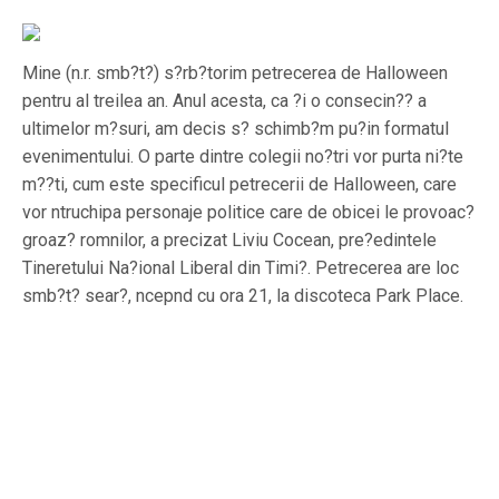
Mine (n.r. smb?t?) s?rb?torim petrecerea de Halloween
pentru al treilea an. Anul acesta, ca ?i o consecin?? a
ultimelor m?suri, am decis s? schimb?m pu?in formatul
evenimentului. O parte dintre colegii no?tri vor purta ni?te
m??ti, cum este specificul petrecerii de Halloween, care
vor ntruchipa personaje politice care de obicei le provoac?
groaz? romnilor, a precizat Liviu Cocean, pre?edintele
Tineretului Na?ional Liberal din Timi?. Petrecerea are loc
smb?t? sear?, ncepnd cu ora 21, la discoteca Park Place.