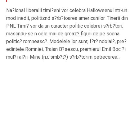
Na?ional liberalii timi?eni vor celebra Halloweenul ntr-un
mod inedit, politiznd s?rb?toarea americanilor. Tinerii din
PNL Timi? vor da un caracter politic celebrei s?rb?tori,
mascndu-se n cele mai de groaz? figuri de pe scena
politic? romneasc?. Modelele lor sunt, f?r? ndoial?, pre?
edintele Romniei, Traian B?sescu, premierul Emil Boc ?i
mul?i al?ii. Mine (n.r. smb?t?) s?rb?torim petrecerea…