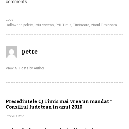
comments
Local
Halloween politic
,
liviu cocean
,
PNL Timis
,
Timisoara
,
ziarul Timisoara
petre
View All Posts by Author
Presedintele CJ Timis mai vrea un mandat *
Consiliul Judetean in anul 2010
Previous Post