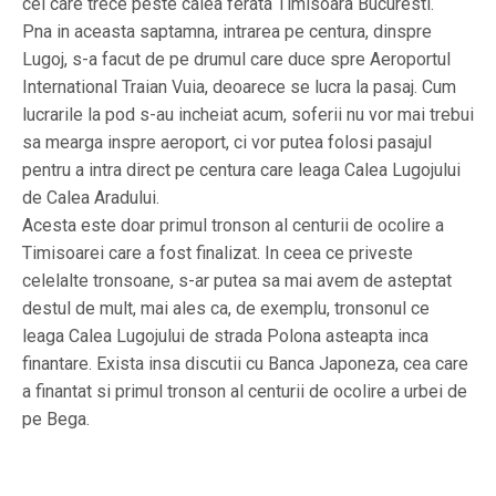
cel care trece peste calea ferata Timisoara Bucuresti.
Pna in aceasta saptamna, intrarea pe centura, dinspre
Lugoj, s-a facut de pe drumul care duce spre Aeroportul
International Traian Vuia, deoarece se lucra la pasaj. Cum
lucrarile la pod s-au incheiat acum, soferii nu vor mai trebui
sa mearga inspre aeroport, ci vor putea folosi pasajul
pentru a intra direct pe centura care leaga Calea Lugojului
de Calea Aradului.
Acesta este doar primul tronson al centurii de ocolire a
Timisoarei care a fost finalizat. In ceea ce priveste
celelalte tronsoane, s-ar putea sa mai avem de asteptat
destul de mult, mai ales ca, de exemplu, tronsonul ce
leaga Calea Lugojului de strada Polona asteapta inca
finantare. Exista insa discutii cu Banca Japoneza, cea care
a finantat si primul tronson al centurii de ocolire a urbei de
pe Bega.