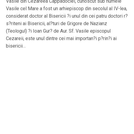
Vasile din Cezareea Cappadociei, cunoscut sub numele
Vasile cel Mare a fost un arhiepiscop din secolul al IV-lea,
considerat doctor al Bisericii ?i unul din cei patru doctori r?
s?riteni ai Bisericii, al?turi de Grigore de Nazianz
(Teologul) ?i Ioan Gur? de Aur. Sf. Vasile episcopul
Cezareii, este unul dintre cei mai importan?i p?rin?i ai
bisericii…