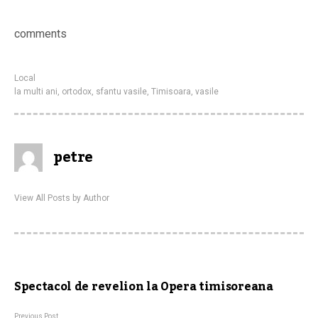
comments
Local
la multi ani
,
ortodox
,
sfantu vasile
,
Timisoara
,
vasile
petre
View All Posts by Author
Spectacol de revelion la Opera timisoreana
Previous Post