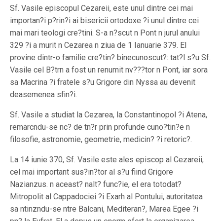
Sf. Vasile episcopul Cezareii, este unul dintre cei mai
importan?i p?rin?i ai bisericii ortodoxe ?i unul dintre cei
mai mari teologi cre?tini. S-a n?scut n Pont n jurul anului
329 ?i a murit n Cezarea n ziua de 1 Ianuarie 379. El
provine dintr-o familie cre?tin? binecunoscut?: tat?l s?u Sf.
Vasile cel B?trn a fost un renumit nv???tor n Pont, iar sora
sa Macrina ?i fratele s?u Grigore din Nyssa au devenit
deasemenea sfin?i.
Sf. Vasile a studiat la Cezarea, la Constantinopol ?i Atena,
remarcndu-se nc? de tn?r prin profunde cuno?tin?e n
filosofie, astronomie, geometrie, medicin? ?i retoric?.
La 14 iunie 370, Sf. Vasile este ales episcop al Cezareii,
cel mai important sus?in?tor al s?u fiind Grigore
Nazianzus. n aceast? nalt? func?ie, el era totodat?
Mitropolit al Cappadociei ?i Exarh al Pontului, autoritatea
sa ntinzndu-se ntre Balcani, Mediteran?, Marea Egee ?i