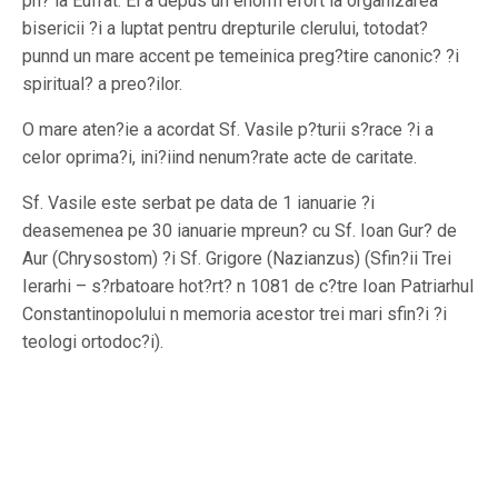
pn? la Eufrat. El a depus un enorm efort la organizarea
bisericii ?i a luptat pentru drepturile clerului, totodat?
punnd un mare accent pe temeinica preg?tire canonic? ?i
spiritual? a preo?ilor.
O mare aten?ie a acordat Sf. Vasile p?turii s?race ?i a
celor oprima?i, ini?iind nenum?rate acte de caritate.
Sf. Vasile este serbat pe data de 1 ianuarie ?i
deasemenea pe 30 ianuarie mpreun? cu Sf. Ioan Gur? de
Aur (Chrysostom) ?i Sf. Grigore (Nazianzus) (Sfin?ii Trei
Ierarhi – s?rbatoare hot?rt? n 1081 de c?tre Ioan Patriarhul
Constantinopolului n memoria acestor trei mari sfin?i ?i
teologi ortodoc?i).