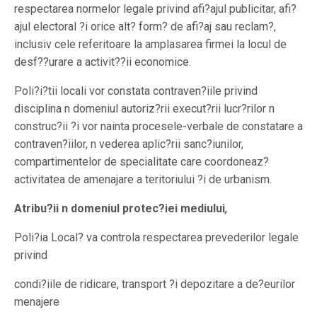
respectarea normelor legale privind afi?ajul publicitar, afi?
ajul electoral ?i orice alt? form? de afi?aj sau reclam?,
inclusiv cele referitoare la amplasarea firmei la locul de
desf??urare a activit??ii economice.
Poli?i?tii locali vor constata contraven?iile privind
disciplina n domeniul autoriz?rii execut?rii lucr?rilor n
construc?ii ?i vor nainta procesele-verbale de constatare a
contraven?iilor, n vederea aplic?rii sanc?iunilor,
compartimentelor de specialitate care coordoneaz?
activitatea de amenajare a teritoriului ?i de urbanism.
Atribu?ii n domeniul protec?iei mediului
,
Poli?ia Local? va controla respectarea prevederilor legale
privind
condi?iile de ridicare, transport ?i depozitare a de?eurilor
menajere