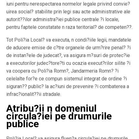
iuni pentru nerespectarea normelor legale privind convie?
uirea social? stabilite prin legi sau acte administrative ale
autorit??ilor administra?iei publice centrale ?i locale,
pentru faptele constatate n raza teritorial? de competen??.
Tot Poli?ia Local? va executa, n condi?iile legii, mandatele
de aducere emise de c?tre organele de urm?rire penal? ?i
de instan?ele de judecat?, va asigura m?suri de protec?ie
a executorilor judec?tore?ti cu ocazia execut?rilor silite ?i
va coopera cu Poli?ia Romn?, Jandarmeria Romn? ?i
celelalte for?e ce compun sistemul integrat de ordine ?i
siguran?? public? la ac?iuni de prevenire ?i combaterea a
infrac?ionalit??ii stradale.
Atribu?ii n domeniul
circula?iei pe drumurile
publice
Poli?ia Local? va asigura fluen?a circula?iei pe drumurile