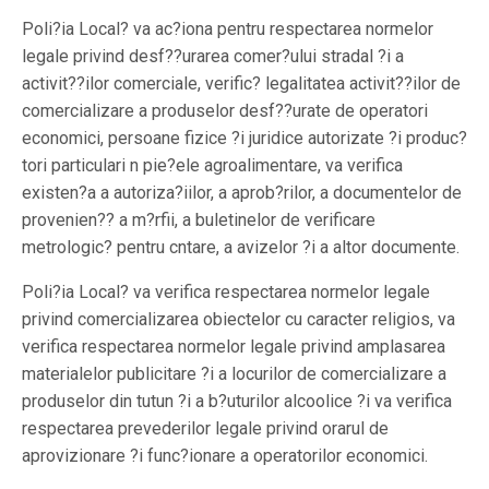
Poli?ia Local? va ac?iona pentru respectarea normelor
legale privind desf??urarea comer?ului stradal ?i a
activit??ilor comerciale, verific? legalitatea activit??ilor de
comercializare a produselor desf??urate de operatori
economici, persoane fizice ?i juridice autorizate ?i produc?
tori particulari n pie?ele agroalimentare, va verifica
existen?a a autoriza?iilor, a aprob?rilor, a documentelor de
provenien?? a m?rfii, a buletinelor de verificare
metrologic? pentru cntare, a avizelor ?i a altor documente.
Poli?ia Local? va verifica respectarea normelor legale
privind comercializarea obiectelor cu caracter religios, va
verifica respectarea normelor legale privind amplasarea
materialelor publicitare ?i a locurilor de comercializare a
produselor din tutun ?i a b?uturilor alcoolice ?i va
verifica
respectarea prevederilor legale privind orarul de
aprovizionare ?i func?ionare a operatorilor economici.