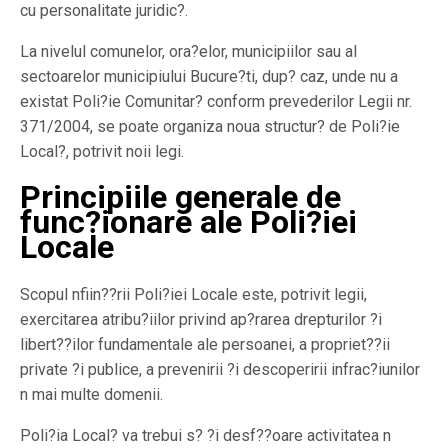
cu personalitate juridic?.
La nivelul comunelor, ora?elor, municipiilor sau al
sectoarelor municipiului Bucure?ti, dup? caz, unde nu a
existat Poli?ie Comunitar? conform prevederilor Legii nr.
371/2004, se poate organiza noua structur? de Poli?ie
Local?, potrivit noii legi.
Principiile generale de
func?ionare ale Poli?iei
Locale
Scopul nfiin??rii Poli?iei Locale este, potrivit legii,
exercitarea
atribu?iilor privind ap?rarea drepturilor ?i
libert??ilor fundamentale ale persoanei, a propriet??ii
private ?i publice, a prevenirii ?i descoperirii infrac?iunilor
n mai multe domenii.
Poli?ia Local? va trebui s? ?i desf??oare activitatea n