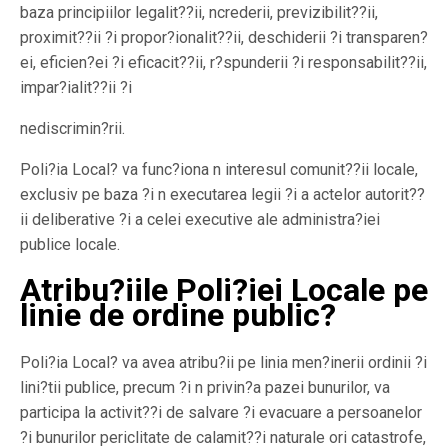
baza principiilor legalit??ii, ncrederii, previzibilit??ii,
proximit??ii ?i propor?ionalit??ii, deschiderii ?i transparen?
ei, eficien?ei ?i eficacit??ii, r?spunderii ?i responsabilit??ii,
impar?ialit??ii ?i
nediscrimin?rii.
Poli?ia Local? va func?iona n interesul comunit??ii locale,
exclusiv pe baza ?i n executarea legii ?i a actelor autorit??
ii deliberative ?i a celei executive ale administra?iei
publice locale.
Atribu?iile Poli?iei Locale pe
linie de ordine public?
Poli?ia Local? va avea atribu?ii pe linia men?inerii ordinii ?i
lini?tii publice, precum ?i n privin?a pazei bunurilor, va
participa la activit??i de salvare ?i evacuare a persoanelor
?i bunurilor periclitate de calamit??i naturale ori catastrofe,