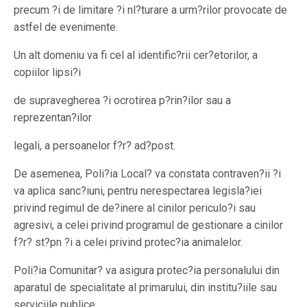
precum ?i de limitare ?i nl?turare a urm?rilor provocate de
astfel de evenimente.
Un alt domeniu va fi cel al identific?rii cer?etorilor, a
copiilor lipsi?i
de supravegherea ?i ocrotirea p?rin?ilor sau a
reprezentan?ilor
legali, a persoanelor f?r? ad?post.
De asemenea, Poli?ia Local?
va constata contraven?ii ?i
va aplica sanc?iuni, pentru nerespectarea legisla?iei
privind regimul de de?inere al cinilor periculo?i sau
agresivi, a celei privind programul de gestionare a cinilor
f?r? st?pn ?i a celei privind protec?ia animalelor.
Poli?ia Comunitar? va asigura protec?ia personalului din
aparatul de specialitate al primarului, din institu?iile sau
serviciile publice