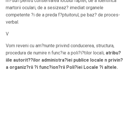
m?suri pentru conservarea locului faptei, de a identifica
martorii oculari, de a sesizeaz? imediat organele
competente ?i de a preda f?ptuitorul, pe baz? de proces-
verbal.
V
Vom reveni cu am?nunte privind conducerea, structura,
procedura de numire n func?ie a poli?i?tilor locali,
atribu?
iile autorit??ilor administra?iei publice locale n privin?
a organiz?rii ?i func?ion?rii Poli?iei Locale ?i altele.