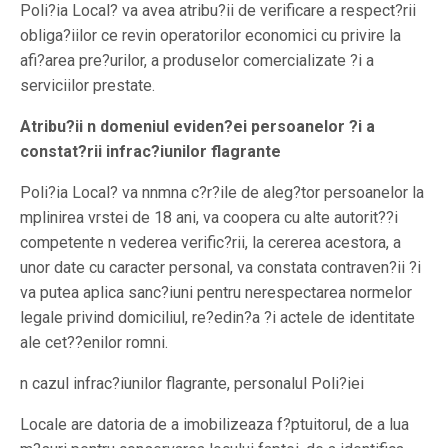
Poli?ia Local? va avea atribu?ii de verificare a respect?rii
obliga?iilor ce revin operatorilor economici cu privire la
afi?area pre?urilor, a produselor comercializate ?i a
serviciilor prestate.
Atribu?ii n domeniul eviden?ei persoanelor ?i a
constat?rii infrac?iunilor flagrante
Poli?ia Local? va nnmna c?r?ile de aleg?tor persoanelor la
mplinirea vrstei de 18 ani, va coopera cu alte autorit??i
competente n vederea verific?rii, la cererea acestora, a
unor date cu caracter personal, va constata contraven?ii ?i
va putea aplica sanc?iuni pentru nerespectarea normelor
legale privind domiciliul, re?edin?a ?i actele de identitate
ale cet??enilor romni.
n cazul infrac?iunilor flagrante, personalul Poli?iei
Locale are datoria de a imobilizeaza f?ptuitorul, de a lua