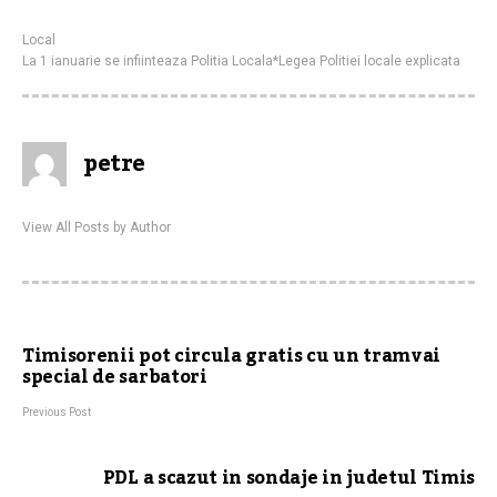
Local
La 1 ianuarie se infiinteaza Politia Locala*Legea Politiei locale explicata
petre
View All Posts by Author
Timisorenii pot circula gratis cu un tramvai
special de sarbatori
Previous Post
PDL a scazut in sondaje in judetul Timis