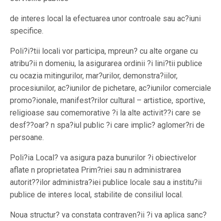
de interes local la efectuarea unor controale sau ac?iuni
specifice.
Poli?i?tii locali vor participa, mpreun? cu alte organe cu
atribu?ii n domeniu, la asigurarea ordinii ?i lini?tii publice
cu ocazia mitingurilor, mar?urilor, demonstra?iilor,
procesiunilor, ac?iunilor de pichetare, ac?iunilor comerciale
promo?ionale, manifest?rilor cultural – artistice, sportive,
religioase sau comemorative ?i la alte activit??i care se
desf??oar? n spa?iul public ?i care implic? aglomer?ri de
persoane.
Poli?ia Local? va asigura paza bunurilor ?i obiectivelor
aflate n proprietatea Prim?riei sau n administrarea
autorit??ilor administra?iei publice locale sau a institu?ii
publice de interes local, stabilite de consiliul local.
Noua structur? va constata contraven?ii ?i va aplica sanc?