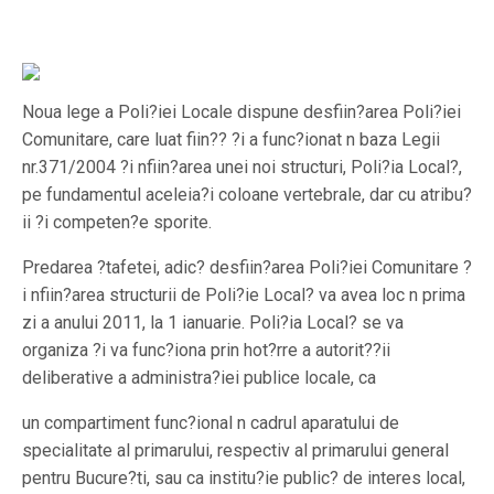
Noua lege a Poli?iei Locale dispune desfiin?area
Poli?iei
Comunitare, care luat fiin?? ?i a func?ionat n baza Legii
nr.371/2004 ?i nfiin?area unei noi structuri, Poli?ia Local?,
pe fundamentul aceleia?i coloane vertebrale, dar cu atribu?
ii ?i competen?e sporite.
Predarea ?tafetei, adic? desfiin?area Poli?iei Comunitare ?
i nfiin?area structurii de Poli?ie Local? va avea loc n prima
zi a anului 2011, la 1 ianuarie. Poli?ia Local? se va
organiza ?i va func?iona prin hot?rre a autorit??ii
deliberative a administra?iei publice locale, ca
un compartiment func?ional n cadrul aparatului de
specialitate al primarului, respectiv al primarului general
pentru Bucure?ti, sau ca institu?ie public? de interes local,