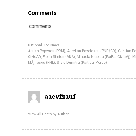
Comments
comments
National
,
Top News
Adrian Popescu (PRM)
,
Aurelian Pavelescu (PNÈšCD)
,
Cristian P
CivicÄƒ)
,
Florin Simion (ANA)
,
Mihaela Nicolau (ForÈ›a CivicÄƒ)
,
Mi
MÄƒnescu (PNL)
,
Silviu Dumitru (Partidul Verde)
aaevfzauf
View All Posts by Author