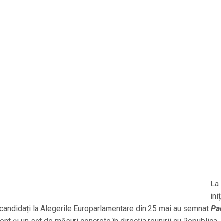
La
ini
andidați la Alegerile Europarlamentare din 25 mai au semnat
Pa
nt și un set de măsuri concrete în direcția reunirii cu Republica