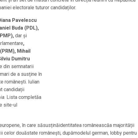
niei electorale tuturor candidaților.
Diana Pavelescu
Daniel Buda (PDL),
(PMP),
dar și
parlamentare
,
(PRM), Mihail
ilviu Dumitru
e din semnatarii
e mari de a susține în
e românești. Iulian
t candidații
ia
. Lista completăa
e site-ul
e europene, în care săsusținăidentitatea româneascăa majorității
irii celor douăstate românești, dupămodelul german, lobby pentru