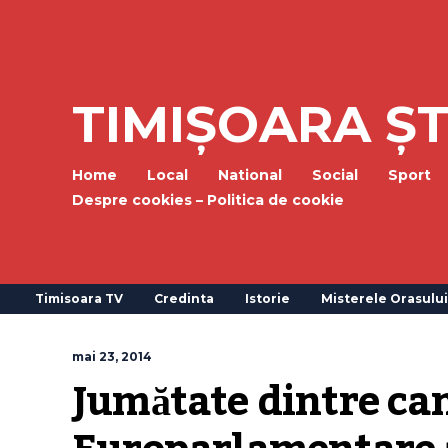
TIMIȘOARA ȘT
Home
Local
National
Social
Sport
Despre cookies – Politica de cookie
Timisoara TV
Credinta
Istorie
Misterele Orasului
mai 23, 2014
Jumătate dintre cand