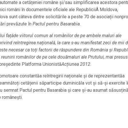
automate a cetățeniei române și/sau simplificarea acestora pent
nici români în documentele oficiale ale RepubliciiÂ Moldova,
va sunt câteva dintre solicitările a peste 70 de asociații nonpro
tări prevăzute în
Pactul pentru Basarabia
.
ui fațăde viitorul comun al românilor de pe ambele maluri ale
e privind reîntregirea națională, la care s-au manifestat zeci de mii 
ste necesar ca toți factorii de răspundere din România și Republ
i reunirii românilor de pe cele douămaluri ale Prutului, mai presus
reședinte Platforma Unionistă
Acțiunea 2012
.
promotoare constantăa reîntregirii naționale și de reprezentantăa
eamnătoți cetățenii săparticipe duminicăla vot și să-și exercite î
u semnat Pactul pentru Basarabia și care și-au asumat săsusțină
e românești.