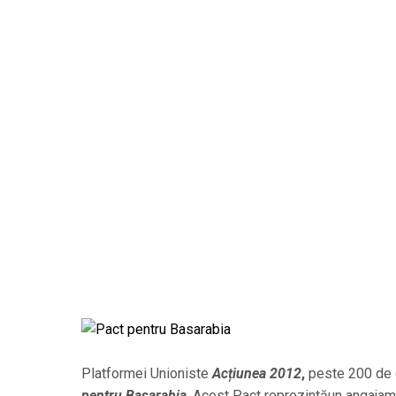
Platformei Unioniste
Acțiunea 2012
,
peste 200 de c
pentru Basarabia
. Acest Pact reprezintăun angajame