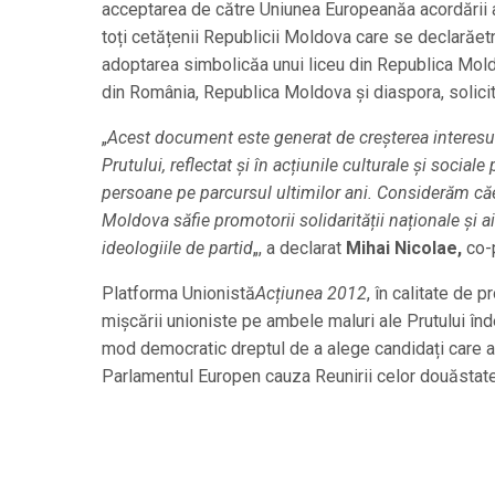
acceptarea de către Uniunea Europeanăa acordării 
toți cetățenii Republicii Moldova care se declarăet
adoptarea simbolicăa unui liceu din Republica Moldo
din România, Republica Moldova și diaspora, solici
„
Acest document este generat de creșterea interesul
Prutului, reflectat și în acțiunile culturale și social
persoane pe parcursul ultimilor ani. Considerăm căe
Moldova săfie promotorii solidarității naționale și a
ideologiile de partid
„, a declarat
Mihai Nicolae,
co-p
Platforma Unionistă
Acțiunea 2012
, în calitate de 
mișcării unioniste pe ambele maluri ale Prutului înd
mod democratic dreptul de a alege candidați care a
Parlamentul Europen cauza Reunirii celor douăstat