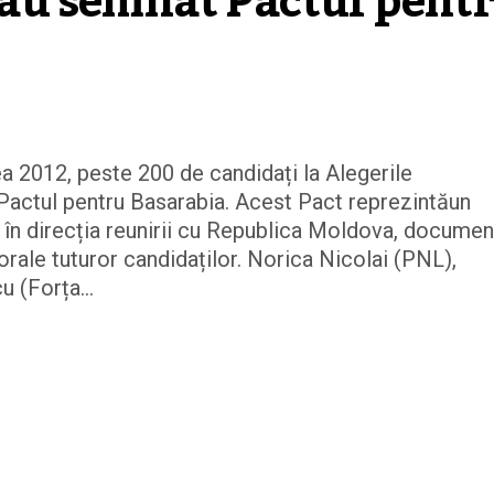
u semnat Pactul pentr
ea 2012, peste 200 de candidați la Alegerile
actul pentru Basarabia. Acest Pact reprezintăun
în direcția reunirii cu Republica Moldova, documen
orale tuturor candidaților. Norica Nicolai (PNL),
 (Forța...