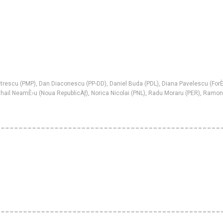
etrescu (PMP)
,
Dan Diaconescu (PP-DD)
,
Daniel Buda (PDL)
,
Diana Pavelescu (For
hail NeamÈ›u (Noua RepublicÄƒ)
,
Norica Nicolai (PNL)
,
Radu Moraru (PER)
,
Ramon