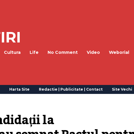
IRI
Cultura
Life
No Comment
Video
Weborial
Harta Site
Redactie | Publicitate | Contact
Site Vechi
idații la 