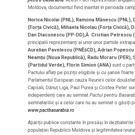
Moldova, documentul fiind înaintat în perioada campa
Norica Nicolai (PNL), Ramona Mănescu (PNL), 
(Forța Civică), Mihaela Nicolau (Forța Civică), 
Dan Diaconescu (PP-DD),Â Cristian Petrescu 
principalii reprezentanți ai unor unor partide extra
Aurelian Pavelescu (PNÈšCD), Adrian Popescu 
Neamțu (Noua Republică), Radu Moraru (PER), S
(Partidul Verde), Florin Simion (ANA)
sunt o part
Pactului aflați pe poziții eligibile și cu șanse foart
Parlamentul European cauza Reunirii celor douăstat
Capsali, Dănuț Liga, Paul Purea și Costea Peter sun
independenți care au semnat
Pactul pentru Basarab
semnatarilor și a celor care nu au semnat o găsiți p
www.pactbasarabia.ro
Apariții publice constante în presăși în dezbateril
populației Republicii Moldova și legitimitatea reun