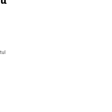
u 
tul