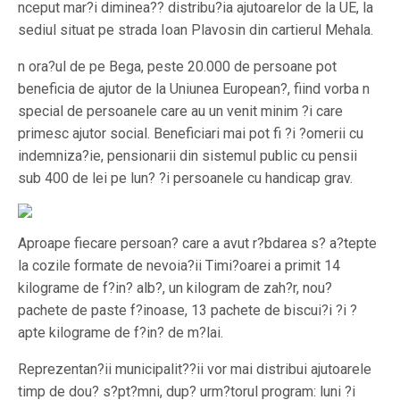
nceput mar?i diminea?? distribu?ia ajutoarelor de la UE, la
sediul situat pe strada Ioan Plavosin din cartierul Mehala.
n ora?ul de pe Bega, peste 20.000 de persoane pot
beneficia de ajutor de la Uniunea European?, fiind vorba n
special de persoanele care au un venit minim ?i care
primesc ajutor social. Beneficiari mai pot fi ?i ?omerii cu
indemniza?ie, pensionarii din sistemul public cu pensii
sub 400 de lei pe lun? ?i persoanele cu handicap grav.
Aproape fiecare persoan? care a avut r?bdarea s? a?tepte
la cozile formate de nevoia?ii Timi?oarei a primit 14
kilograme de f?in? alb?, un kilogram de zah?r, nou?
pachete de paste f?inoase, 13 pachete de biscui?i ?i ?
apte kilograme de f?in? de m?lai.
Reprezentan?ii municipalit??ii vor mai distribui ajutoarele
timp de dou? s?pt?mni, dup? urm?torul program: luni ?i