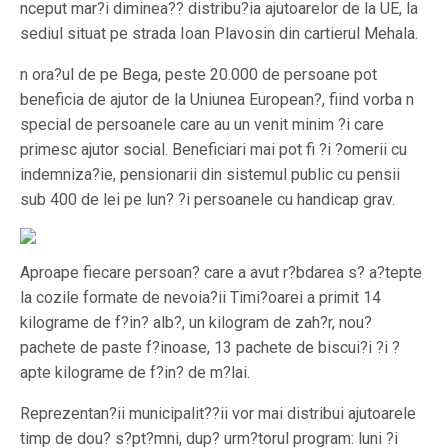
nceput mar?i diminea?? distribu?ia ajutoarelor de la UE, la
sediul situat pe strada Ioan Plavosin din cartierul Mehala.
n ora?ul de pe Bega, peste 20.000 de persoane pot
beneficia de ajutor de la Uniunea European?, fiind vorba n
special de persoanele care au un venit minim ?i care
primesc ajutor social. Beneficiari mai pot fi ?i ?omerii cu
indemniza?ie, pensionarii din sistemul public cu pensii
sub 400 de lei pe lun? ?i persoanele cu handicap grav.
Aproape fiecare persoan? care a avut r?bdarea s? a?tepte
la cozile formate de nevoia?ii Timi?oarei a primit 14
kilograme de f?in? alb?, un kilogram de zah?r, nou?
pachete de paste f?inoase, 13 pachete de biscui?i ?i ?
apte kilograme de f?in? de m?lai.
Reprezentan?ii municipalit??ii vor mai distribui ajutoarele
timp de dou? s?pt?mni, dup? urm?torul program: luni ?i