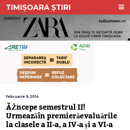
TIMIȘOARA ȘTIRI
februarie 9, 2014
ÃŽncepe semestrul II! 
Urmeazăîn premierăevaluările 
la clasele a II-a, a IV-a și a VI-a