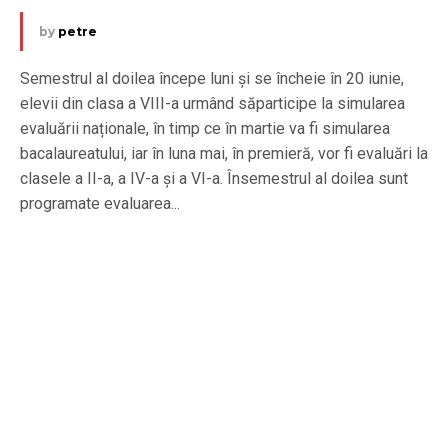
by
petre
Semestrul al doilea începe luni și se încheie în 20 iunie,
elevii din clasa a VIII-a urmând săparticipe la simularea
evaluării naționale, în timp ce în martie va fi simularea
bacalaureatului, iar în luna mai, în premieră, vor fi evaluări la
clasele a II-a, a IV-a și a VI-a. Însemestrul al doilea sunt
programate evaluarea...