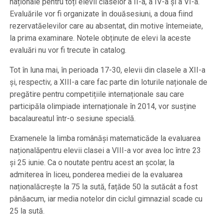
naționale pentru toți elevii claselor a II-a, a IV-a și a VI-a.
Evaluările vor fi organizate în douăsesiuni, a doua fiind
rezervatăelevilor care au absentat, din motive întemeiate,
la prima examinare. Notele obținute de elevi la aceste
evaluări nu vor fi trecute în catalog.
Tot în luna mai, în perioada 17-30, elevii din clasele a XII-a
și, respectiv, a XIII-a care fac parte din loturile naționale de
pregătire pentru competițiile internaționale sau care
participăla olimpiade internaționale în 2014, vor susține
bacalaureatul într-o sesiune specială.
Examenele la limba românăși matematicăde la evaluarea
naționalăpentru elevii clasei a VIII-a vor avea loc între 23
și 25 iunie. Ca o noutate pentru acest an școlar, la
admiterea în liceu, ponderea mediei de la evaluarea
naționalăcrește la 75 la sută, fațăde 50 la sutăcât a fost
pânăacum, iar media notelor din ciclul gimnazial scade cu
25 la sută.