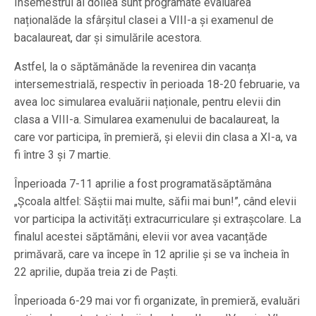
Însemestrul al doilea sunt programate evaluarea
naționalăde la sfârșitul clasei a VIII-a și examenul de
bacalaureat, dar și simulările acestora.
Astfel, la o săptămânăde la revenirea din vacanța
intersemestrială, respectiv în perioada 18-20 februarie, va
avea loc simularea evaluării naționale, pentru elevii din
clasa a VIII-a. Simularea examenului de bacalaureat, la
care vor participa, în premieră, și elevii din clasa a XI-a, va
fi între 3 și 7 martie.
Înperioada 7-11 aprilie a fost programatăsăptămâna
„Școala altfel: Săștii mai multe, săfii mai bun!”, când elevii
vor participa la activități extracurriculare și extrașcolare. La
finalul acestei săptămâni, elevii vor avea vacanțăde
primăvară, care va începe în 12 aprilie și se va încheia în
22 aprilie, dupăa treia zi de Paști.
Înperioada 6-29 mai vor fi organizate, în premieră, evaluări