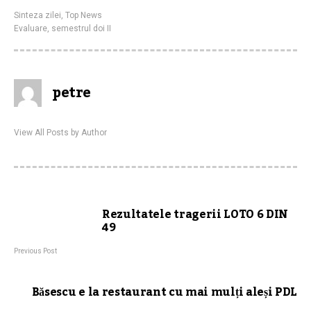
Sinteza zilei
,
Top News
Evaluare
,
semestrul doi II
petre
View All Posts by Author
Rezultatele tragerii LOTO 6 DIN
49
Previous Post
Băsescu e la restaurant cu mai mulți aleși PDL