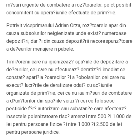
m?suri urgente de combatere a roz?toarelor, pe ct posibil
concomitent cu opera?iunile efectuate de prim?rie.
Potrivit viceprimarului Adrian Orza, roz?toarele apar din
cauza subsolurilor neigienizate unde exist? numeroase
depozit?ri, dar ?i din cauza depozit?rii necorespunz?toare
a de?eurilor menajere n pubele.
Timi?orenii care nu igienizeaz? spa?iile de depozitare a
de?eurilor, cei care nu efectueaz? deratiz?ri imediat ce
constat? apari?ia ?oarecilor ?i a ?obolanilor, cei care nu
execut? lucr?rile de deratizare odat? cu ac?iunile
organizate de prim?rie, cei ce nu iau m?suri de combatere
a d?un?torilor din spa?iile verzi ?i cei ce folosesc
pesticide f?r? autorizare sau substan?e care afecteaz?
insectele polenizatoare risc? amenzi ntre 500 ?i 1.000 de
lei pentru persoane fizice ?i ntre 1.000 ?i 2.500 de lei
pentru persoane juridice.