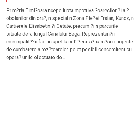
Prim?ria Timi?oara ncepe lupta mpotriva ?oarecilor ?i a ?
obolanilor din ora?, n special n Zona Pie?ei Traian, Kuncz, n
Cartierele Elisabetin ?i Cetate, precum ?i n parcurile
situate de-a lungul Canalului Bega. Reprezentan?ii
municipalit??ii fac un apel la cet??eni, s? ia m?suri urgente
de combatere a roz?toarelor, pe ct posibil concomitent cu
opera?iunile efectuate de…