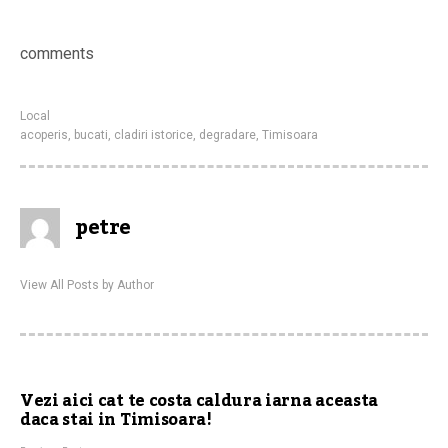
comments
Local
acoperis
,
bucati
,
cladiri istorice
,
degradare
,
Timisoara
petre
View All Posts by Author
Vezi aici cat te costa caldura iarna aceasta
daca stai in Timisoara!