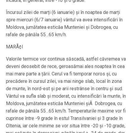
încadra, în general, între -10 și 0 grade.
Încursul zilei de marți (6 ianuarie) și în noaptea de marți
spre miercuri (6/7 ianuarie) vântul va avea intensificări în
Moldova, jumătatea esticăa Munteniei și Dobrogea, cu
rafale de pânăla 55…65 km/h.
MARÅ¢I
Valorile termice vor continua săscadă, astfel căvremea va
deveni deosebit de rece, geroasămai ales noaptea în cea
mai mare parte a țării. Cerul va fi temporar noros și, cu
precădere în cursul zilei, va mai ninge slab, local în zona
de munte, în nord-est și pe arii restrânse în centru și sud.
Vântul va sufla slab și moderat, cu intensificări la munte, în
Moldova, jumătatea esticăa Munteniei șiÂ Dobrogea, cu
rafale de pânăla 55…65 km/h. Temperaturile maxime vor fi
cuprinse între -9 grade în estul Transilvaniei și 3 grade în
Oltenia, iar cele minime se vor situa între -20 și -10 grade,