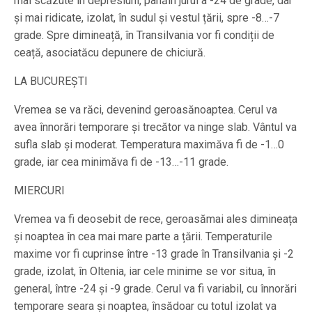
mai scăzute în depresiuni, pânăîn jurul a -24 de grade, dar
și mai ridicate, izolat, în sudul și vestul țării, spre -8…-7
grade. Spre dimineață, în Transilvania vor fi condiții de
ceață, asociatăcu depunere de chiciură.
LA BUCUREȘTI
Vremea se va răci, devenind geroasănoaptea. Cerul va
avea înnorări temporare și trecător va ninge slab. Vântul va
sufla slab și moderat. Temperatura maximăva fi de -1…0
grade, iar cea minimăva fi de -13…-11 grade.
MIERCURI
Vremea va fi deosebit de rece, geroasămai ales dimineața
și noaptea în cea mai mare parte a țării. Temperaturile
maxime vor fi cuprinse între -13 grade în Transilvania și -2
grade, izolat, în Oltenia, iar cele minime se vor situa, în
general, între -24 și -9 grade. Cerul va fi variabil, cu înnorări
temporare seara și noaptea, însădoar cu totul izolat va