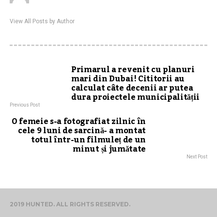
View All Posts by Author
Primarul a revenit cu planuri
mari din Dubai! Cititorii au
calculat câte decenii ar putea
dura proiectele municipalității
Previous Post
O femeie s-a fotografiat zilnic în
cele 9 luni de sarcină- a montat
totul într-un filmuleț de un
minut și jumătate
Next Post
2019 HUNTED. ALL RIGHTS RESERVED.