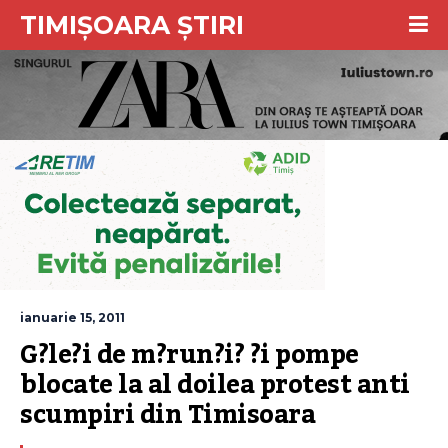
TIMIȘOARA ȘTIRI
ianuarie 15, 2011
G?le?i de m?run?i? ?i pompe 
blocate la al doilea protest anti 
scumpiri din Timisoara