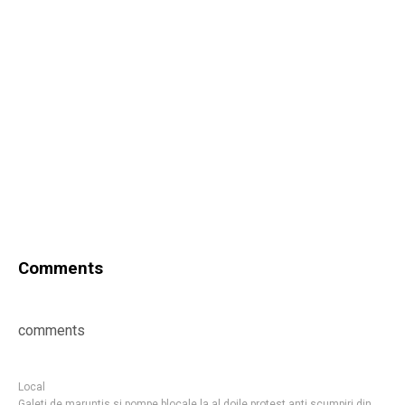
Comments
comments
Local
Galeti de maruntis si pompe blocale la al doile protest anti scumpiri din